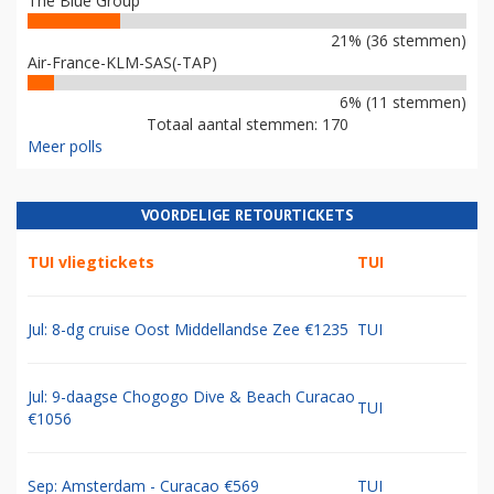
The Blue Group
21% (36 stemmen)
Air-France-KLM-SAS(-TAP)
6% (11 stemmen)
Totaal aantal stemmen: 170
Meer polls
VOORDELIGE RETOURTICKETS
TUI vliegtickets
TUI
Jul: 8-dg cruise Oost Middellandse Zee €1235
TUI
Jul: 9-daagse Chogogo Dive & Beach Curacao
TUI
€1056
Sep: Amsterdam - Curacao €569
TUI