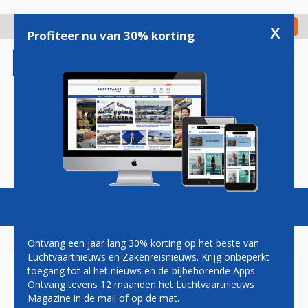
Overslaan
en
x
Digitaal Magazine
Registreer
Check in
naar
Profiteer nu van 30% korting
de
inhoud
gaan
Magazine
Podcasts
Vacatures
Toggl
naviga
Ontvang een jaar lang 30% korting op het beste van
Luchtvaartnieuws en Zakenreisnieuws. Krijg onbeperkt
toegang tot al het nieuws en de bijbehorende Apps.
MAX VERSTAPPEN
Ontvang tevens 12 maanden het Luchtvaartnieuws
Magazine in de mail of op de mat.