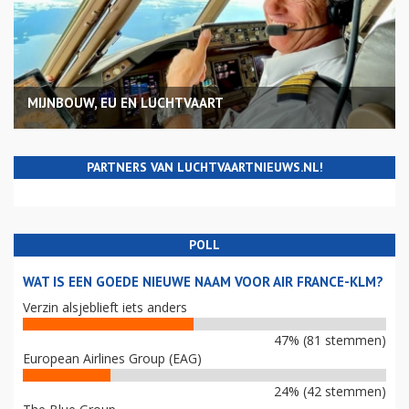
MIJNBOUW, EU EN LUCHTVAART
PARTNERS VAN LUCHTVAARTNIEUWS.NL!
POLL
WAT IS EEN GOEDE NIEUWE NAAM VOOR AIR FRANCE-KLM?
Verzin alsjeblieft iets anders
47% (81 stemmen)
European Airlines Group (EAG)
24% (42 stemmen)