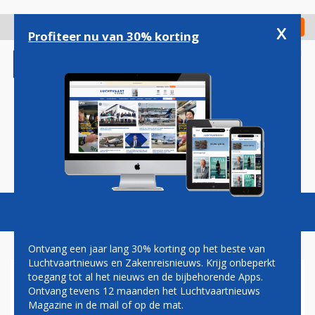
Overslaan
en
x
Digitaal Magazine
Registreer
Check in
naar
Profiteer nu van 30% korting
de
inhoud
gaan
Magazine
Podcasts
Vacatures
Toggl
naviga
Ontvang een jaar lang 30% korting op het beste van
Luchtvaartnieuws en Zakenreisnieuws. Krijg onbeperkt
toegang tot al het nieuws en de bijbehorende Apps.
MI-8
Ontvang tevens 12 maanden het Luchtvaartnieuws
Magazine in de mail of op de mat.