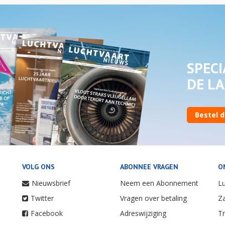
SPECI
DE LA
Bestel d
VOLG ONS
ABONNEE VRAGEN
O
Nieuwsbrief
Neem een Abonnement
Lu
Twitter
Vragen over betaling
Za
Facebook
Adreswijziging
Tr