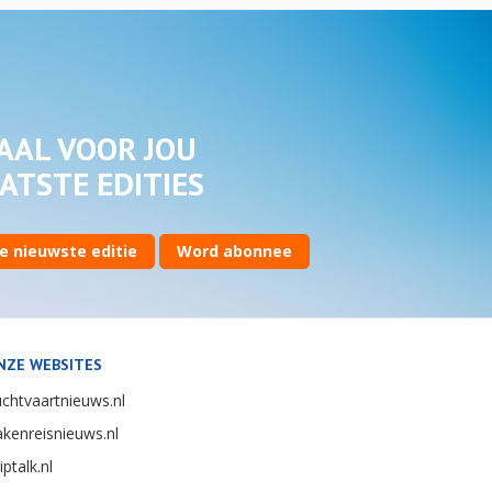
AAL VOOR JOU
ATSTE EDITIES
e nieuwste editie
Word abonnee
NZE WEBSITES
chtvaartnieuws.nl
kenreisnieuws.nl
iptalk.nl