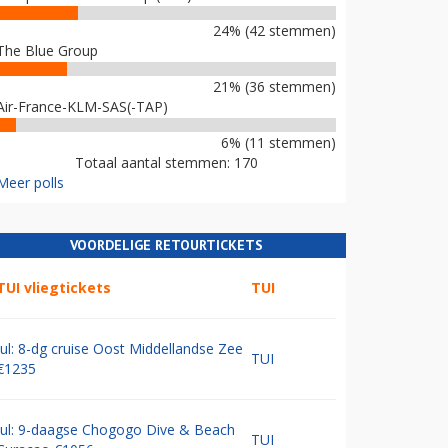
24% (42 stemmen)
The Blue Group
21% (36 stemmen)
Air-France-KLM-SAS(-TAP)
6% (11 stemmen)
Totaal aantal stemmen: 170
Meer polls
VOORDELIGE RETOURTICKETS
TUI vliegtickets
TUI
Jul: 8-dg cruise Oost Middellandse Zee
TUI
€1235
Jul: 9-daagse Chogogo Dive & Beach
TUI