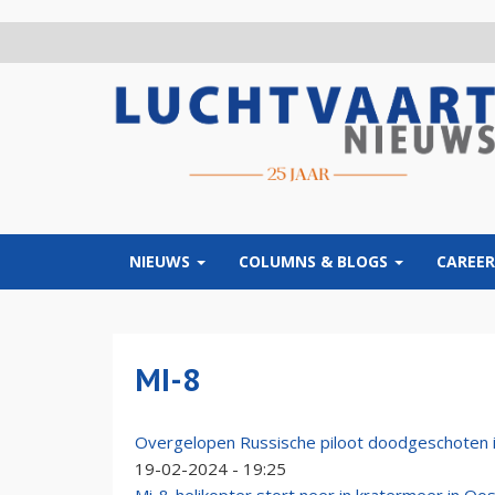
Overslaan
en
naar
de
inhoud
gaan
NIEUWS
COLUMNS & BLOGS
CAREER
MI-8
Overgelopen Russische piloot doodgeschoten i
19-02-2024 - 19:25