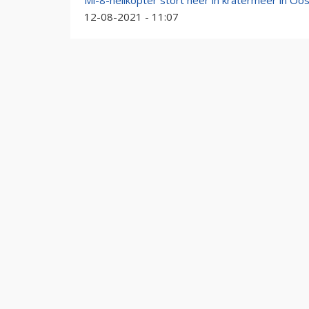
Mi-8-helikopter stort neer in kratermeer in Oo
12-08-2021 - 11:07