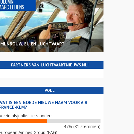
MIJNBOUW, EU EN LUCHTVAART
PARTNERS VAN LUCHTVAARTNIEUWS.NL!
POLL
WAT IS EEN GOEDE NIEUWE NAAM VOOR AIR
FRANCE-KLM?
Verzin alsjeblieft iets anders
47% (81 stemmen)
European Airlines Group (EAG)