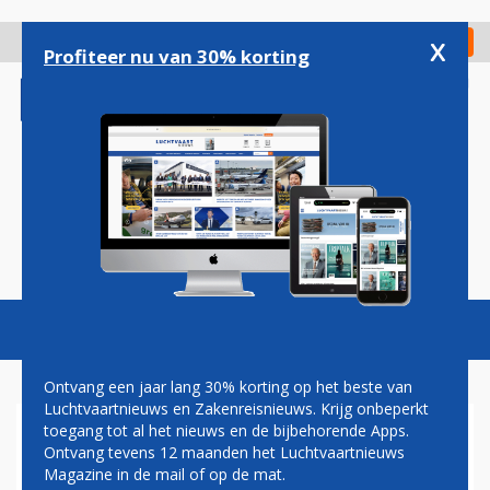
Overslaan
en
x
Digitaal Magazine
Registreer
Check in
naar
Profiteer nu van 30% korting
de
inhoud
gaan
Magazine
Podcasts
Vacatures
Toggl
naviga
Ontvang een jaar lang 30% korting op het beste van
Luchtvaartnieuws en Zakenreisnieuws. Krijg onbeperkt
toegang tot al het nieuws en de bijbehorende Apps.
MOMOSA
Ontvang tevens 12 maanden het Luchtvaartnieuws
Magazine in de mail of op de mat.