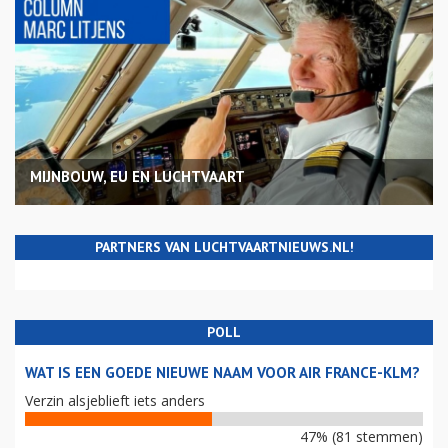
MIJNBOUW, EU EN LUCHTVAART
PARTNERS VAN LUCHTVAARTNIEUWS.NL!
POLL
WAT IS EEN GOEDE NIEUWE NAAM VOOR AIR FRANCE-KLM?
Verzin alsjeblieft iets anders
47% (81 stemmen)