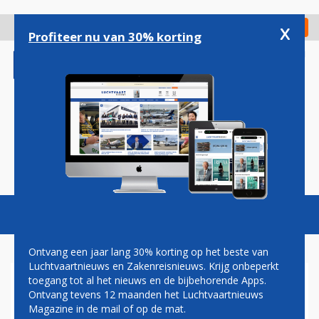
Overslaan
en
x
Digitaal Magazine
Registreer
Check in
naar
Profiteer nu van 30% korting
de
inhoud
gaan
Magazine
Podcasts
Vacatures
Toggl
naviga
Ontvang een jaar lang 30% korting op het beste van
Luchtvaartnieuws en Zakenreisnieuws. Krijg onbeperkt
toegang tot al het nieuws en de bijbehorende Apps.
KLM DREAMLINER NUMMER
Ontvang tevens 12 maanden het Luchtvaartnieuws
ZES GELAND OP SCHIPHOL
Magazine in de mail of op de mat.