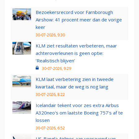
Bezoekersrecord voor Farnborough
Airshow: 41 procent meer dan de vorige
keer
30-07-2026, 9:30
KLM ziet resultaten verbeteren, maar
achteroverleunen is geen optie:
‘Realistisch blijven’
30-07-2026, 9:29
KLM laat verbetering zien in tweede
kwartaal, maar de weg is nog lang
30-07-2026, 8:22
Icelandair tekent voor zes extra Airbus
A320neo's om laatste Boeing 757's af te
lossen
30-07-2026, 6:52
US-Bangla Airlines aan vooravond van