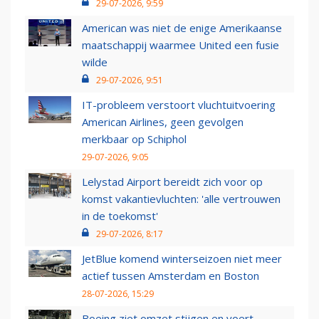
29-07-2026, 9:59
American was niet de enige Amerikaanse
maatschappij waarmee United een fusie
wilde
29-07-2026, 9:51
IT-probleem verstoort vluchtuitvoering
American Airlines, geen gevolgen
merkbaar op Schiphol
29-07-2026, 9:05
Lelystad Airport bereidt zich voor op
komst vakantievluchten: 'alle vertrouwen
in de toekomst'
29-07-2026, 8:17
JetBlue komend winterseizoen niet meer
actief tussen Amsterdam en Boston
28-07-2026, 15:29
Boeing ziet omzet stijgen en voert