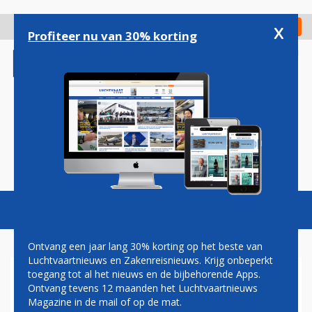
Overslaan
en
x
Digitaal Magazine
Registreer
Check in
naar
Profiteer nu van 30% korting
de
inhoud
gaan
Magazine
Podcasts
Vacatures
Toggl
naviga
Ontvang een jaar lang 30% korting op het beste van
Luchtvaartnieuws en Zakenreisnieuws. Krijg onbeperkt
toegang tot al het nieuws en de bijbehorende Apps.
787-9
Ontvang tevens 12 maanden het Luchtvaartnieuws
Magazine in de mail of op de mat.