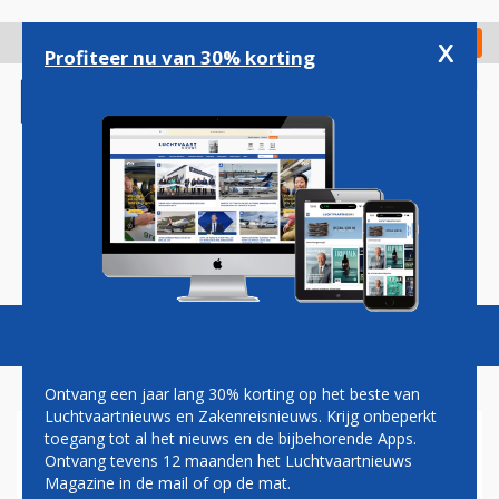
Overslaan
en
x
Digitaal Magazine
Registreer
Check in
naar
Profiteer nu van 30% korting
de
inhoud
gaan
Magazine
Podcasts
Vacatures
Toggl
naviga
Ontvang een jaar lang 30% korting op het beste van
Luchtvaartnieuws en Zakenreisnieuws. Krijg onbeperkt
toegang tot al het nieuws en de bijbehorende Apps.
LEASEMAATSCHAPPIJ BOC
Ontvang tevens 12 maanden het Luchtvaartnieuws
AVIATION BESTELT ZES
Magazine in de mail of op de mat.