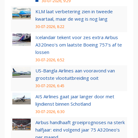
30-07-2026, 9:29
KLM laat verbetering zien in tweede
kwartaal, maar de weg is nog lang
30-07-2026, 8:22
Icelandair tekent voor zes extra Airbus
A320neo's om laatste Boeing 757's af te
lossen
30-07-2026, 6:52
US-Bangla Airlines aan vooravond van
grootste vlootuitbreiding ooit
30-07-2026, 6:45
AIS Airlines gaat jaar langer door met
lijndienst binnen Schotland
30-07-2026, 6:30
Airbus handhaaft groeiprognoses na sterk
halfjaar: eind volgend jaar 75 A320neo’s
per maand