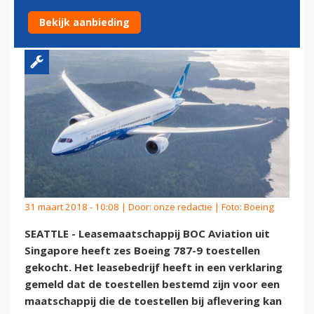
BOEING 787 DREAMLINERS
Bekijk aanbieding
31 maart 2018 - 10:08 | Door:
onze redactie
| Foto: Boeing
SEATTLE - Leasemaatschappij BOC Aviation uit
Singapore heeft zes Boeing 787-9 toestellen
gekocht. Het leasebedrijf heeft in een verklaring
gemeld dat de toestellen bestemd zijn voor een
maatschappij die de toestellen bij aflevering kan