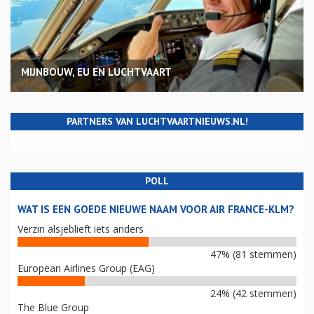
MIJNBOUW, EU EN LUCHTVAART
PARTNERS VAN LUCHTVAARTNIEUWS.NL!
POLL
WAT IS EEN GOEDE NIEUWE NAAM VOOR AIR FRANCE-KLM?
Verzin alsjeblieft iets anders
47% (81 stemmen)
European Airlines Group (EAG)
24% (42 stemmen)
The Blue Group