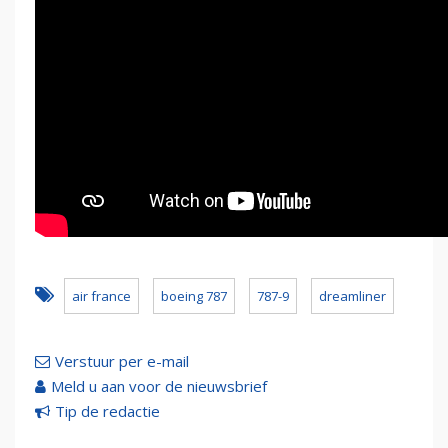
air france
boeing 787
787-9
dreamliner
Verstuur per e-mail
Meld u aan voor de nieuwsbrief
Tip de redactie