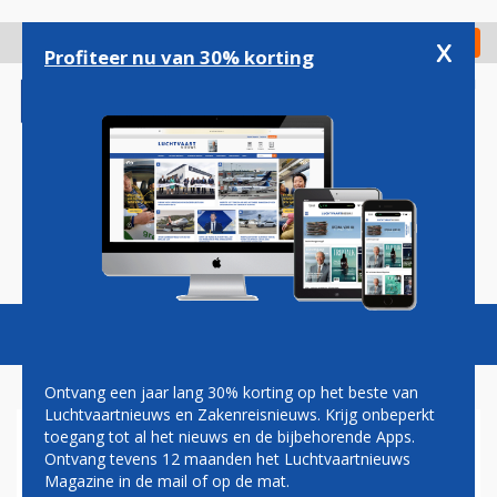
Overslaan
en
x
Digitaal Magazine
Registreer
Check in
naar
Profiteer nu van 30% korting
de
inhoud
gaan
Magazine
Podcasts
Vacatures
Toggl
naviga
Ontvang een jaar lang 30% korting op het beste van
Luchtvaartnieuws en Zakenreisnieuws. Krijg onbeperkt
toegang tot al het nieuws en de bijbehorende Apps.
EERSTE BOEING 787 VOOR
Ontvang tevens 12 maanden het Luchtvaartnieuws
AIR FRANCE LANDT IN PARIJS
Magazine in de mail of op de mat.