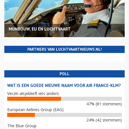
MIJNBOUW, EU EN LUCHTVAART
PARTNERS VAN LUCHTVAARTNIEUWS.NL!
POLL
WAT IS EEN GOEDE NIEUWE NAAM VOOR AIR FRANCE-KLM?
Verzin alsjeblieft iets anders
47% (81 stemmen)
European Airlines Group (EAG)
24% (42 stemmen)
The Blue Group