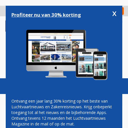
Overslaan
en
x
Digitaal Magazine
Registreer
Check in
naar
Profiteer nu van 30% korting
de
inhoud
gaan
Magazine
Podcasts
Vacatures
Toggl
naviga
Ontvang een jaar lang 30% korting op het beste van
Luchtvaartnieuws en Zakenreisnieuws. Krijg onbeperkt
toegang tot al het nieuws en de bijbehorende Apps.
MUSEUM
Ontvang tevens 12 maanden het Luchtvaartnieuws
Magazine in de mail of op de mat.