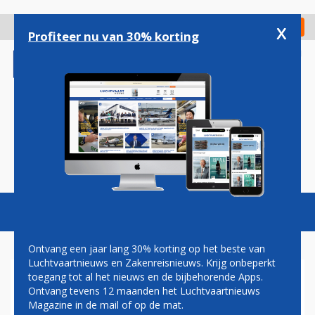
Overslaan
en
x
Digitaal Magazine
Registreer
Check in
naar
Profiteer nu van 30% korting
de
inhoud
gaan
Magazine
Podcasts
Vacatures
Toggl
naviga
Ontvang een jaar lang 30% korting op het beste van
Luchtvaartnieuws en Zakenreisnieuws. Krijg onbeperkt
toegang tot al het nieuws en de bijbehorende Apps.
OEGANDA
Ontvang tevens 12 maanden het Luchtvaartnieuws
Magazine in de mail of op de mat.