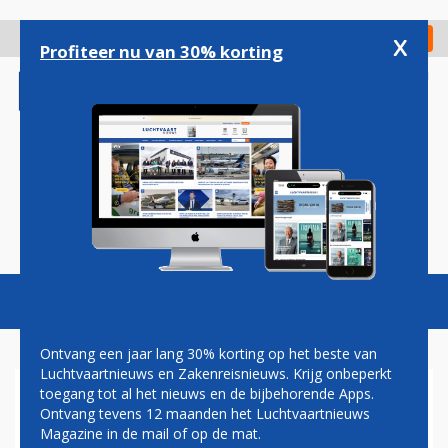
Overslaan
en
x
Digitaal Magazine
Registreer
Check in
naar
Profiteer nu van 30% korting
de
inhoud
gaan
Magazine
Podcasts
Vacatures
Toggl
naviga
Ontvang een jaar lang 30% korting op het beste van
Luchtvaartnieuws en Zakenreisnieuws. Krijg onbeperkt
toegang tot al het nieuws en de bijbehorende Apps.
OORLOG
Ontvang tevens 12 maanden het Luchtvaartnieuws
Magazine in de mail of op de mat.