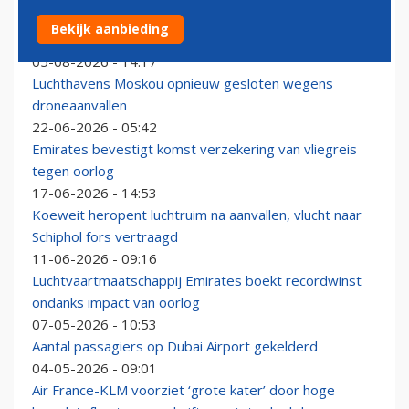
El Al noteert snelle groei in kwartaal met minder
Bekijk aanbieding
oorlogsgeweld
05-08-2026 - 14:17
Luchthavens Moskou opnieuw gesloten wegens
droneaanvallen
22-06-2026 - 05:42
Emirates bevestigt komst verzekering van vliegreis
tegen oorlog
17-06-2026 - 14:53
Koeweit heropent luchtruim na aanvallen, vlucht naar
Schiphol fors vertraagd
11-06-2026 - 09:16
Luchtvaartmaatschappij Emirates boekt recordwinst
ondanks impact van oorlog
07-05-2026 - 10:53
Aantal passagiers op Dubai Airport gekelderd
04-05-2026 - 09:01
Air France-KLM voorziet ‘grote kater’ door hoge