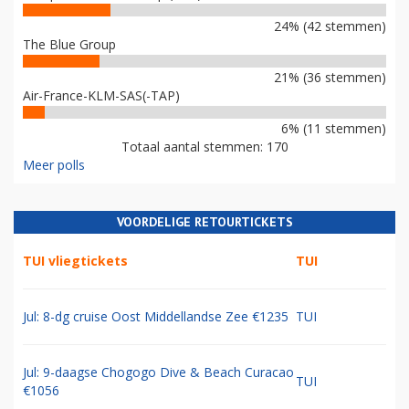
24% (42 stemmen)
The Blue Group
21% (36 stemmen)
Air-France-KLM-SAS(-TAP)
6% (11 stemmen)
Totaal aantal stemmen: 170
Meer polls
VOORDELIGE RETOURTICKETS
TUI vliegtickets
TUI
Jul: 8-dg cruise Oost Middellandse Zee €1235
TUI
Jul: 9-daagse Chogogo Dive & Beach Curacao
TUI
€1056