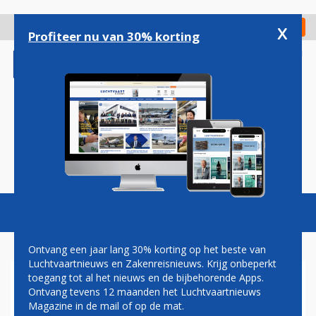
Overslaan
en
x
Digitaal Magazine
Registreer
Check in
naar
Profiteer nu van 30% korting
de
inhoud
gaan
Magazine
Podcasts
Vacatures
Toggl
naviga
Ontvang een jaar lang 30% korting op het beste van
Luchtvaartnieuws en Zakenreisnieuws. Krijg onbeperkt
toegang tot al het nieuws en de bijbehorende Apps.
PLATFORM
Ontvang tevens 12 maanden het Luchtvaartnieuws
Magazine in de mail of op de mat.