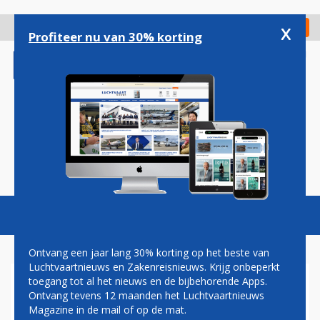
Overslaan
en
x
Digitaal Magazine
Registreer
Check in
naar
Profiteer nu van 30% korting
de
inhoud
gaan
Magazine
Podcasts
Vacatures
Toggl
naviga
Ontvang een jaar lang 30% korting op het beste van
Luchtvaartnieuws en Zakenreisnieuws. Krijg onbeperkt
toegang tot al het nieuws en de bijbehorende Apps.
PRIVATE WINGS
Ontvang tevens 12 maanden het Luchtvaartnieuws
Magazine in de mail of op de mat.