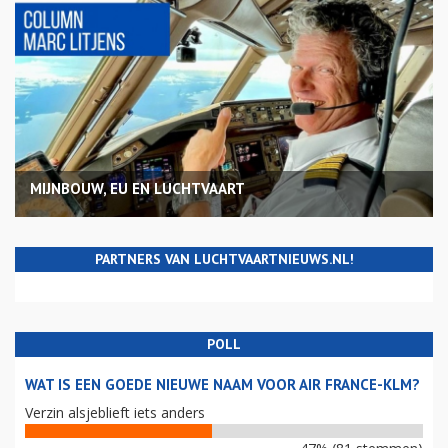
MIJNBOUW, EU EN LUCHTVAART
PARTNERS VAN LUCHTVAARTNIEUWS.NL!
POLL
WAT IS EEN GOEDE NIEUWE NAAM VOOR AIR FRANCE-KLM?
Verzin alsjeblieft iets anders