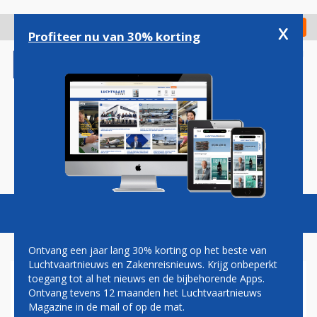
Overslaan
en
x
Digitaal Magazine
Registreer
Check in
naar
Profiteer nu van 30% korting
de
inhoud
gaan
Magazine
Podcasts
Vacatures
Toggl
naviga
Ontvang een jaar lang 30% korting op het beste van
Luchtvaartnieuws en Zakenreisnieuws. Krijg onbeperkt
toegang tot al het nieuws en de bijbehorende Apps.
QSUITE
Ontvang tevens 12 maanden het Luchtvaartnieuws
Magazine in de mail of op de mat.