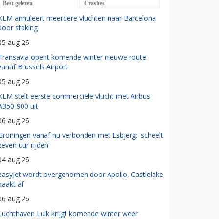
Best gelezen
Crashes
KLM annuleert meerdere vluchten naar Barcelona
door staking
05 aug 26
Transavia opent komende winter nieuwe route
vanaf Brussels Airport
05 aug 26
KLM stelt eerste commerciële vlucht met Airbus
A350-900 uit
06 aug 26
Groningen vanaf nu verbonden met Esbjerg: 'scheelt
zeven uur rijden'
04 aug 26
easyJet wordt overgenomen door Apollo, Castlelake
haakt af
06 aug 26
Luchthaven Luik krijgt komende winter weer