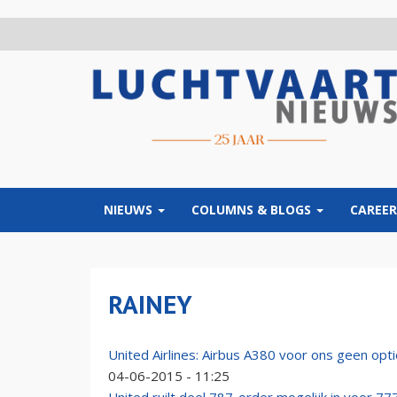
Overslaan
en
naar
de
inhoud
gaan
NIEUWS
COLUMNS & BLOGS
CAREER
RAINEY
United Airlines: Airbus A380 voor ons geen opt
04-06-2015 - 11:25