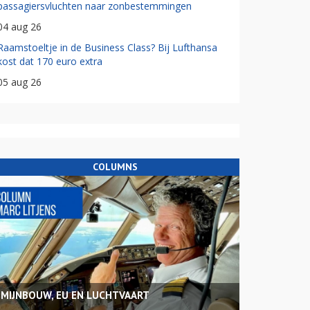
passagiersvluchten naar zonbestemmingen
04 aug 26
Raamstoeltje in de Business Class? Bij Lufthansa
kost dat 170 euro extra
05 aug 26
COLUMNS
MIJNBOUW, EU EN LUCHTVAART