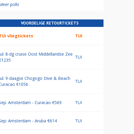
Meer polls
VOORDELIGE RETOURTICKETS
TUI vliegtickets
TUI
Jul: 8-dg cruise Oost Middellandse Zee
TUI
€1235
Jul: 9-daagse Chogogo Dive & Beach
TUI
Curacao €1056
Sep: Amsterdam - Curacao €569
TUI
Sep: Amsterdam - Aruba €614
TUI