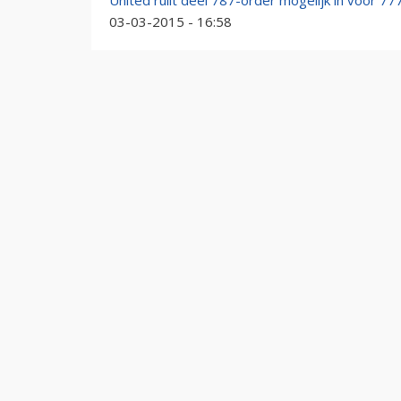
United ruilt deel 787-order mogelijk in voor 7
03-03-2015 - 16:58