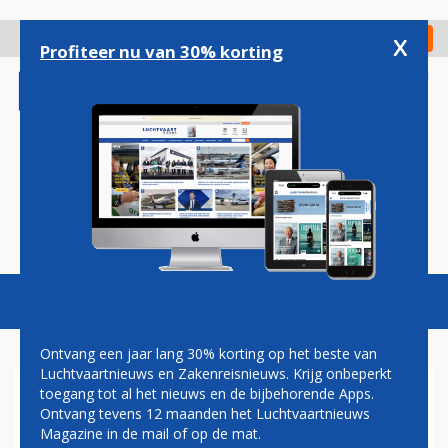
Overslaan
en
x
Digitaal Magazine
Registreer
Check in
naar
Profiteer nu van 30% korting
de
inhoud
gaan
Magazine
Podcasts
Vacatures
Toggl
naviga
Ontvang een jaar lang 30% korting op het beste van
Luchtvaartnieuws en Zakenreisnieuws. Krijg onbeperkt
toegang tot al het nieuws en de bijbehorende Apps.
ROUHANI
Ontvang tevens 12 maanden het Luchtvaartnieuws
Magazine in de mail of op de mat.