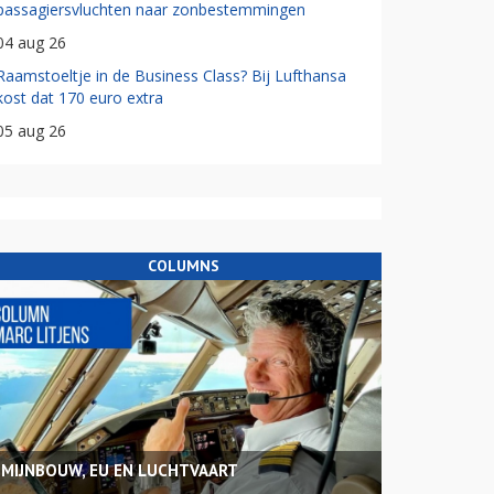
passagiersvluchten naar zonbestemmingen
04 aug 26
Raamstoeltje in de Business Class? Bij Lufthansa
kost dat 170 euro extra
05 aug 26
COLUMNS
MIJNBOUW, EU EN LUCHTVAART