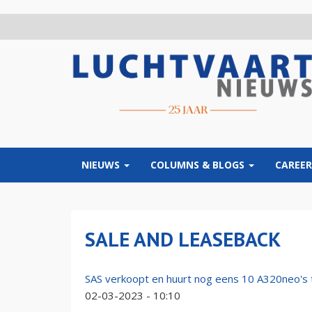
Overslaan
en
naar
de
inhoud
gaan
NIEUWS
COLUMNS & BLOGS
CAREER
SALE AND LEASEBACK
SAS verkoopt en huurt nog eens 10 A320neo's 
02-03-2023 - 10:10