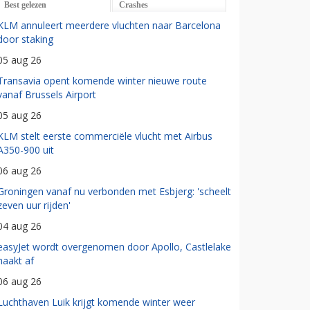
Best gelezen
Crashes
KLM annuleert meerdere vluchten naar Barcelona
door staking
05 aug 26
Transavia opent komende winter nieuwe route
vanaf Brussels Airport
05 aug 26
KLM stelt eerste commerciële vlucht met Airbus
A350-900 uit
06 aug 26
Groningen vanaf nu verbonden met Esbjerg: 'scheelt
zeven uur rijden'
04 aug 26
easyJet wordt overgenomen door Apollo, Castlelake
haakt af
06 aug 26
Luchthaven Luik krijgt komende winter weer