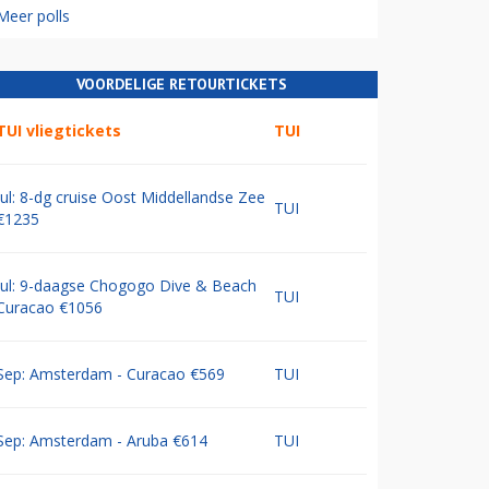
Meer polls
VOORDELIGE RETOURTICKETS
TUI vliegtickets
TUI
Jul: 8-dg cruise Oost Middellandse Zee
TUI
€1235
Jul: 9-daagse Chogogo Dive & Beach
TUI
Curacao €1056
Sep: Amsterdam - Curacao €569
TUI
Sep: Amsterdam - Aruba €614
TUI