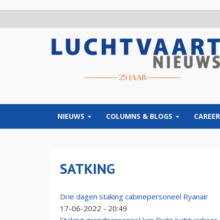
Overslaan
en
naar
de
inhoud
gaan
NIEUWS
COLUMNS & BLOGS
CAREER
SATKING
Drie dagen staking cabinepersoneel Ryanair
17-06-2022 - 20:49