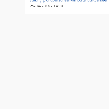
Staking grondpersoneel kan Duits luchtverkeer
25-04-2016 - 14:38