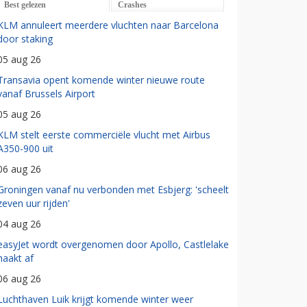
Best gelezen
Crashes
KLM annuleert meerdere vluchten naar Barcelona
door staking
05 aug 26
Transavia opent komende winter nieuwe route
vanaf Brussels Airport
05 aug 26
KLM stelt eerste commerciële vlucht met Airbus
A350-900 uit
06 aug 26
Groningen vanaf nu verbonden met Esbjerg: 'scheelt
zeven uur rijden'
04 aug 26
easyJet wordt overgenomen door Apollo, Castlelake
haakt af
06 aug 26
Luchthaven Luik krijgt komende winter weer