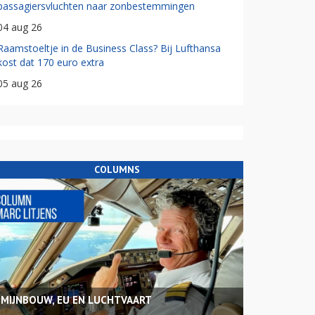
passagiersvluchten naar zonbestemmingen
04 aug 26
Raamstoeltje in de Business Class? Bij Lufthansa
kost dat 170 euro extra
05 aug 26
COLUMNS
MIJNBOUW, EU EN LUCHTVAART