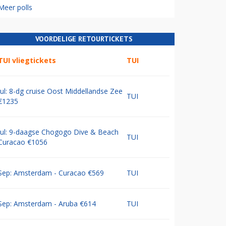
Meer polls
VOORDELIGE RETOURTICKETS
TUI vliegtickets
TUI
Jul: 8-dg cruise Oost Middellandse Zee
TUI
€1235
Jul: 9-daagse Chogogo Dive & Beach
TUI
Curacao €1056
Sep: Amsterdam - Curacao €569
TUI
Sep: Amsterdam - Aruba €614
TUI