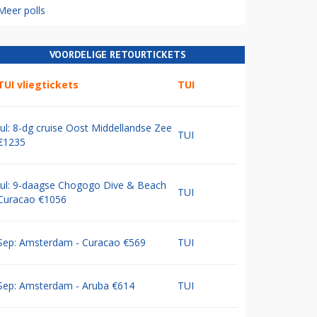
Meer polls
VOORDELIGE RETOURTICKETS
TUI vliegtickets
TUI
Jul: 8-dg cruise Oost Middellandse Zee
TUI
€1235
Jul: 9-daagse Chogogo Dive & Beach
TUI
Curacao €1056
Sep: Amsterdam - Curacao €569
TUI
Sep: Amsterdam - Aruba €614
TUI