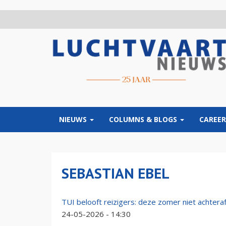
Overslaan
en
naar
de
inhoud
gaan
NIEUWS
COLUMNS & BLOGS
CAREER
SEBASTIAN EBEL
TUI belooft reizigers: deze zomer niet achtera
24-05-2026 - 14:30