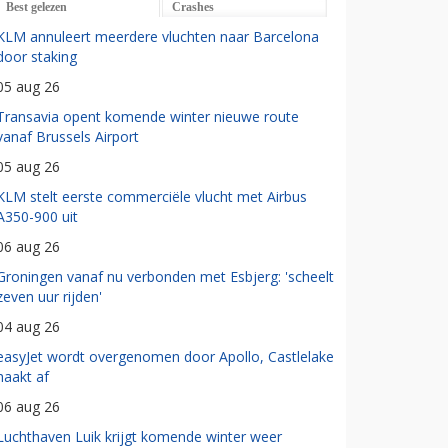
Best gelezen
Crashes
KLM annuleert meerdere vluchten naar Barcelona
door staking
05 aug 26
Transavia opent komende winter nieuwe route
vanaf Brussels Airport
05 aug 26
KLM stelt eerste commerciële vlucht met Airbus
A350-900 uit
06 aug 26
Groningen vanaf nu verbonden met Esbjerg: 'scheelt
zeven uur rijden'
04 aug 26
easyJet wordt overgenomen door Apollo, Castlelake
haakt af
06 aug 26
Luchthaven Luik krijgt komende winter weer