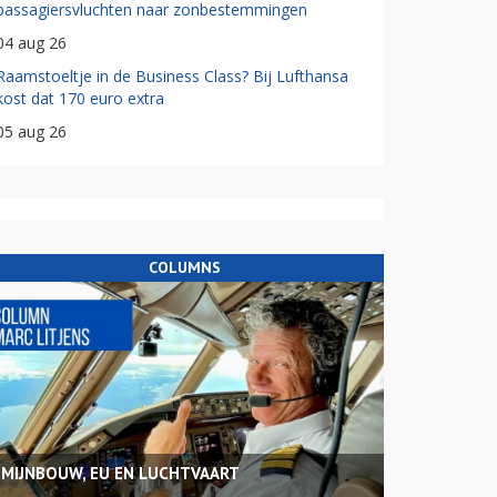
passagiersvluchten naar zonbestemmingen
04 aug 26
Raamstoeltje in de Business Class? Bij Lufthansa
kost dat 170 euro extra
05 aug 26
COLUMNS
MIJNBOUW, EU EN LUCHTVAART