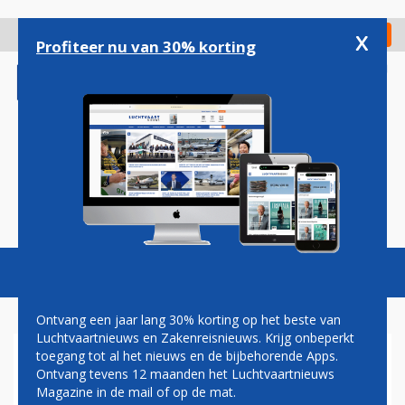
Overslaan
en
x
Digitaal Magazine
Registreer
Check in
naar
Profiteer nu van 30% korting
de
inhoud
gaan
Magazine
Podcasts
Vacatures
Toggl
naviga
Ontvang een jaar lang 30% korting op het beste van
Luchtvaartnieuws en Zakenreisnieuws. Krijg onbeperkt
toegang tot al het nieuws en de bijbehorende Apps.
SIMULATOREN
Ontvang tevens 12 maanden het Luchtvaartnieuws
Magazine in de mail of op de mat.