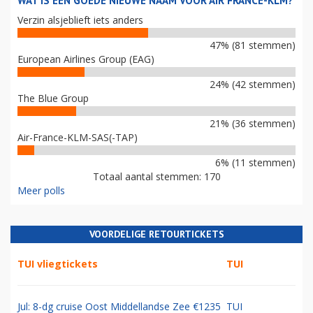
WAT IS EEN GOEDE NIEUWE NAAM VOOR AIR FRANCE-KLM?
Verzin alsjeblieft iets anders
47% (81 stemmen)
European Airlines Group (EAG)
24% (42 stemmen)
The Blue Group
21% (36 stemmen)
Air-France-KLM-SAS(-TAP)
6% (11 stemmen)
Totaal aantal stemmen: 170
Meer polls
VOORDELIGE RETOURTICKETS
TUI vliegtickets
TUI
Jul: 8-dg cruise Oost Middellandse Zee €1235
TUI