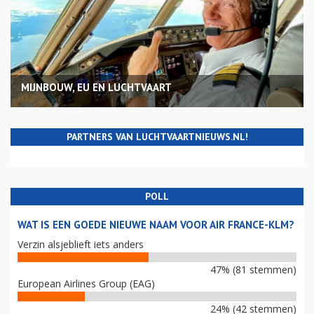
MIJNBOUW, EU EN LUCHTVAART
PARTNERS VAN LUCHTVAARTNIEUWS.NL!
POLL
WAT IS EEN GOEDE NIEUWE NAAM VOOR AIR FRANCE-KLM?
Verzin alsjeblieft iets anders
47% (81 stemmen)
European Airlines Group (EAG)
24% (42 stemmen)