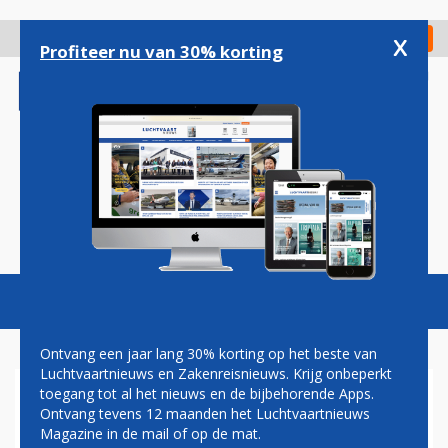
Overslaan
en
x
Digitaal Magazine
Registreer
Check in
naar
Profiteer nu van 30% korting
de
inhoud
gaan
Magazine
Podcasts
Vacatures
Toggl
naviga
Ontvang een jaar lang 30% korting op het beste van
Luchtvaartnieuws en Zakenreisnieuws. Krijg onbeperkt
toegang tot al het nieuws en de bijbehorende Apps.
SINGAPORE
Ontvang tevens 12 maanden het Luchtvaartnieuws
Magazine in de mail of op de mat.