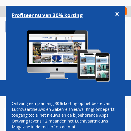
Overslaan
en
x
Digitaal Magazine
Registreer
Check in
naar
Profiteer nu van 30% korting
de
inhoud
gaan
Magazine
Podcasts
Vacatures
Toggl
naviga
Ontvang een jaar lang 30% korting op het beste van
Luchtvaartnieuws en Zakenreisnieuws. Krijg onbeperkt
toegang tot al het nieuws en de bijbehorende Apps.
SINGAPORE BREIDT VTL-
Ontvang tevens 12 maanden het Luchtvaartnieuws
VLUCHTEN VOOR
Magazine in de mail of op de mat.