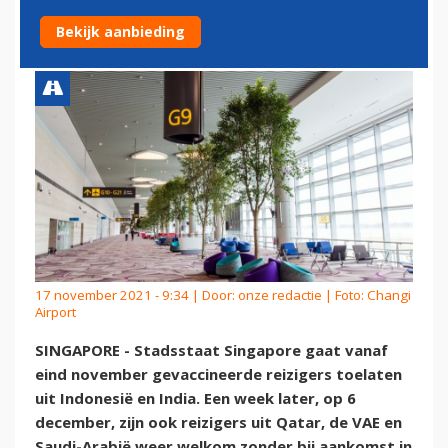
GEVACCINEERDEN UIT
Bekijk aanbieding
17 november 2021 - 9:34 | Door:
onze redactie
| Foto: Changi
Airport
SINGAPORE - Stadsstaat Singapore gaat vanaf
eind november gevaccineerde reizigers toelaten
uit Indonesië en India. Een week later, op 6
december, zijn ook reizigers uit Qatar, de VAE en
Saudi-Arabië weer welkom zonder bij aankomst in