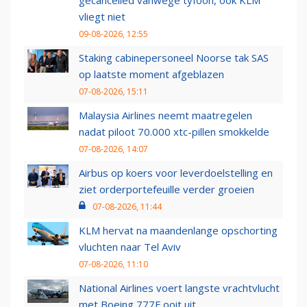
gecancelled vanwege tyfoon, ook KLM
vliegt niet
09-08-2026, 12:55
Staking cabinepersoneel Noorse tak SAS
op laatste moment afgeblazen
07-08-2026, 15:11
Malaysia Airlines neemt maatregelen
nadat piloot 70.000 xtc-pillen smokkelde
07-08-2026, 14:07
Airbus op koers voor leverdoelstelling en
ziet orderportefeuille verder groeien
07-08-2026, 11:44
KLM hervat na maandenlange opschorting
vluchten naar Tel Aviv
07-08-2026, 11:10
National Airlines voert langste vrachtvlucht
met Boeing 777F ooit uit