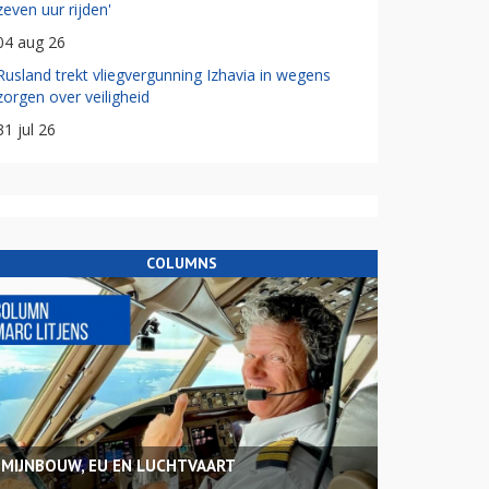
zeven uur rijden'
04 aug 26
Rusland trekt vliegvergunning Izhavia in wegens
zorgen over veiligheid
31 jul 26
COLUMNS
MIJNBOUW, EU EN LUCHTVAART