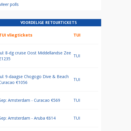
Meer polls
VOORDELIGE RETOURTICKETS
TUI vliegtickets
TUI
Jul: 8-dg cruise Oost Middellandse Zee
TUI
€1235
Jul: 9-daagse Chogogo Dive & Beach
TUI
Curacao €1056
Sep: Amsterdam - Curacao €569
TUI
Sep: Amsterdam - Aruba €614
TUI