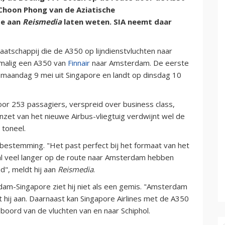
Choon Phong van de Aziatische
se aan
Reismedia
laten weten. SIA neemt daar
aatschappij die de A350 op lijndienstvluchten naar
nmalig een A350 van
Finnair
naar Amsterdam. De eerste
 maandag 9 mei uit Singapore en landt op dinsdag 10
oor 253 passagiers, verspreid over business class,
et van het nieuwe Airbus-vliegtuig verdwijnt wel de
 toneel.
estemming. "Het past perfect bij het formaat van het
l veel langer op de route naar Amsterdam hebben
d", meldt hij aan
Reismedia
.
dam-Singapore ziet hij niet als een gemis. "Amsterdam
 hij aan. Daarnaast kan Singapore Airlines met de A350
oord van de vluchten van en naar Schiphol.