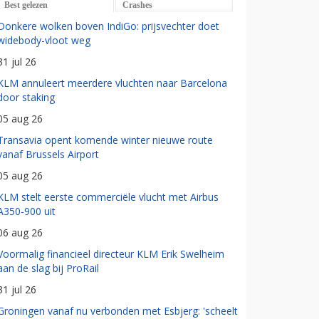
Best gelezen
Crashes
Donkere wolken boven IndiGo: prijsvechter doet
widebody-vloot weg
31 jul 26
KLM annuleert meerdere vluchten naar Barcelona
door staking
05 aug 26
Transavia opent komende winter nieuwe route
vanaf Brussels Airport
05 aug 26
KLM stelt eerste commerciële vlucht met Airbus
A350-900 uit
06 aug 26
Voormalig financieel directeur KLM Erik Swelheim
aan de slag bij ProRail
31 jul 26
Groningen vanaf nu verbonden met Esbjerg: 'scheelt