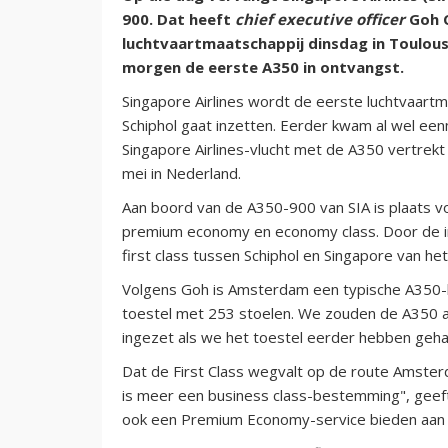
900. Dat heeft
chief executive officer
Goh 
luchtvaartmaatschappij dinsdag in Toulou
morgen de eerste A350 in ontvangst.
Singapore Airlines wordt de eerste luchtvaartm
Schiphol gaat inzetten. Eerder kwam al wel ee
Singapore Airlines-vlucht met de A350 vertrekt
mei in Nederland.
Aan boord van de A350-900 van SIA is plaats v
premium economy en economy class. Door de inz
first class tussen Schiphol en Singapore van het
Volgens Goh is Amsterdam een typische A350-b
toestel met 253 stoelen. We zouden de A350 a
ingezet als we het toestel eerder hebben geha
Dat de First Class wegvalt op de route Amster
is meer een business class-bestemming", geeft
ook een Premium Economy-service bieden aan b