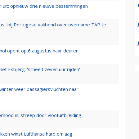
er uit: opnieuw drie nieuwe bestemmingen
rust bij Portugese vakbond over overname TAP te
hol opent op 6 augustus haar deuren
t Esbjerg: 'scheelt zeven uur rijden'
 winter weer passagiersvluchten naar
ernood in: streep door vlootuitbreiding
ukken winst Lufthansa hard omlaag