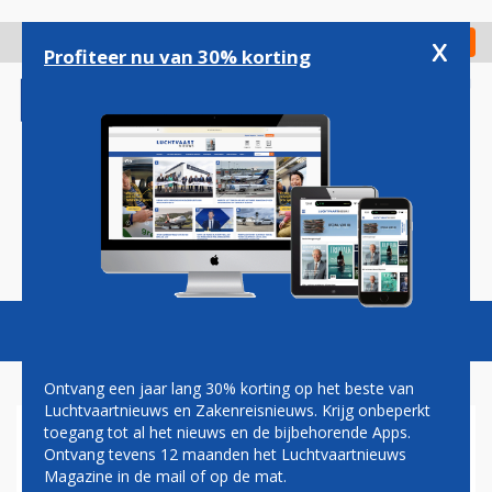
Overslaan
en
x
Digitaal Magazine
Registreer
Check in
naar
Profiteer nu van 30% korting
de
inhoud
gaan
Magazine
Podcasts
Vacatures
Toggl
naviga
Ontvang een jaar lang 30% korting op het beste van
Luchtvaartnieuws en Zakenreisnieuws. Krijg onbeperkt
toegang tot al het nieuws en de bijbehorende Apps.
SONDAG
Ontvang tevens 12 maanden het Luchtvaartnieuws
Magazine in de mail of op de mat.