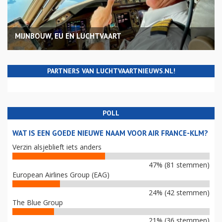
MIJNBOUW, EU EN LUCHTVAART
PARTNERS VAN LUCHTVAARTNIEUWS.NL!
POLL
WAT IS EEN GOEDE NIEUWE NAAM VOOR AIR FRANCE-KLM?
Verzin alsjeblieft iets anders
47% (81 stemmen)
European Airlines Group (EAG)
24% (42 stemmen)
The Blue Group
21% (36 stemmen)