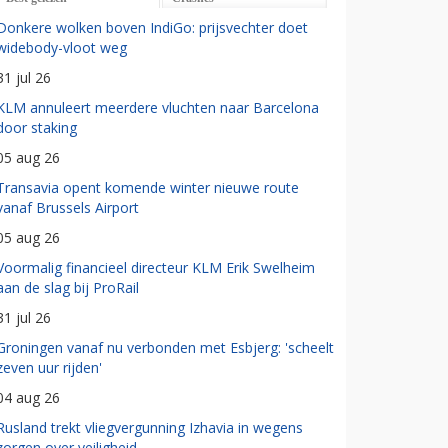
Donkere wolken boven IndiGo: prijsvechter doet
widebody-vloot weg
31 jul 26
KLM annuleert meerdere vluchten naar Barcelona
door staking
05 aug 26
Transavia opent komende winter nieuwe route
vanaf Brussels Airport
05 aug 26
Voormalig financieel directeur KLM Erik Swelheim
aan de slag bij ProRail
31 jul 26
Groningen vanaf nu verbonden met Esbjerg: 'scheelt
zeven uur rijden'
04 aug 26
Rusland trekt vliegvergunning Izhavia in wegens
zorgen over veiligheid