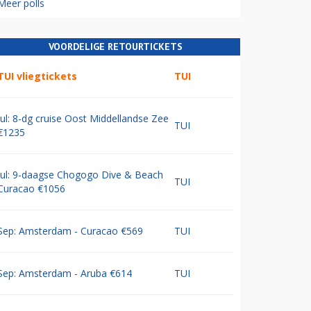
Meer polls
VOORDELIGE RETOURTICKETS
TUI vliegtickets
TUI
Jul: 8-dg cruise Oost Middellandse Zee
TUI
€1235
Jul: 9-daagse Chogogo Dive & Beach
TUI
Curacao €1056
Sep: Amsterdam - Curacao €569
TUI
Sep: Amsterdam - Aruba €614
TUI