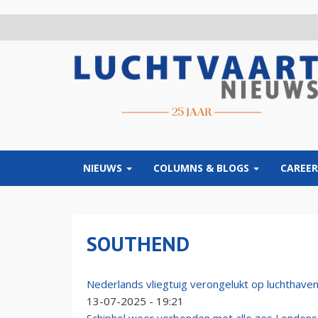
Overslaan
en
naar
de
inhoud
gaan
NIEUWS
COLUMNS & BLOGS
CAREER
SOUTHEND
Nederlands vliegtuig verongelukt op luchthave
13-07-2025 - 19:21