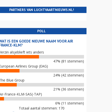
PARTNERS VAN LUCHTVAARTNIEUWS.NL!
POLL
WAT IS EEN GOEDE NIEUWE NAAM VOOR AIR
FRANCE-KLM?
Verzin alsjeblieft iets anders
47% (81 stemmen)
European Airlines Group (EAG)
24% (42 stemmen)
The Blue Group
21% (36 stemmen)
Air-France-KLM-SAS(-TAP)
6% (11 stemmen)
Totaal aantal stemmen: 170