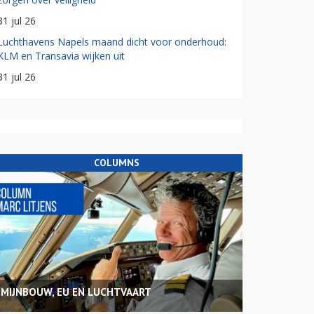
31 jul 26
Luchthavens Napels maand dicht voor onderhoud:
KLM en Transavia wijken uit
31 jul 26
COLUMNS
MIJNBOUW, EU EN LUCHTVAART