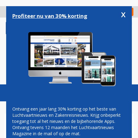
Overslaan
en
x
Digitaal Magazine
Registreer
Check in
naar
Profiteer nu van 30% korting
de
inhoud
gaan
Magazine
Podcasts
Vacatures
Toggl
naviga
Ontvang een jaar lang 30% korting op het beste van
Luchtvaartnieuws en Zakenreisnieuws. Krijg onbeperkt
toegang tot al het nieuws en de bijbehorende Apps.
SPOEDAPPEL
Ontvang tevens 12 maanden het Luchtvaartnieuws
CABINEPERSONEEL
Magazine in de mail of op de mat.