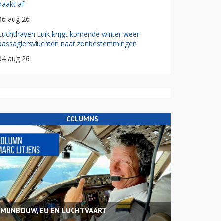
haakt af
06 aug 26
Luchthaven Luik krijgt komende winter weer
passagiersvluchten naar zonbestemmingen
04 aug 26
COLUMNS
MIJNBOUW, EU EN LUCHTVAART