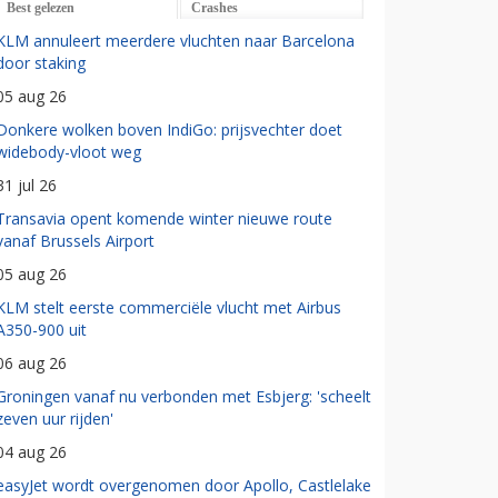
Best gelezen
Crashes
KLM annuleert meerdere vluchten naar Barcelona
door staking
05 aug 26
Donkere wolken boven IndiGo: prijsvechter doet
widebody-vloot weg
31 jul 26
Transavia opent komende winter nieuwe route
vanaf Brussels Airport
05 aug 26
KLM stelt eerste commerciële vlucht met Airbus
A350-900 uit
06 aug 26
Groningen vanaf nu verbonden met Esbjerg: 'scheelt
zeven uur rijden'
04 aug 26
easyJet wordt overgenomen door Apollo, Castlelake