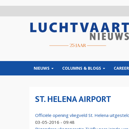
Overslaan
en
naar
de
inhoud
gaan
NIEUWS
COLUMNS & BLOGS
CAREER
ST. HELENA AIRPORT
Officiële opening vliegveld St. Helena uitgestel
03-05-2016 - 09:48