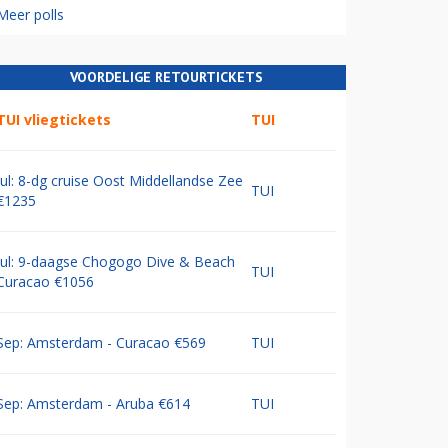
Meer polls
VOORDELIGE RETOURTICKETS
TUI vliegtickets
TUI
Jul: 8-dg cruise Oost Middellandse Zee
TUI
€1235
Jul: 9-daagse Chogogo Dive & Beach
TUI
Curacao €1056
Sep: Amsterdam - Curacao €569
TUI
Sep: Amsterdam - Aruba €614
TUI