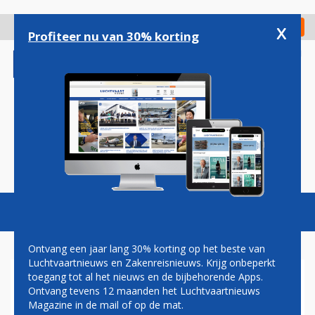
Overslaan
en
x
Digitaal Magazine
Registreer
Check in
naar
Profiteer nu van 30% korting
de
inhoud
gaan
Magazine
Podcasts
Vacatures
Toggl
naviga
Ontvang een jaar lang 30% korting op het beste van
Luchtvaartnieuws en Zakenreisnieuws. Krijg onbeperkt
toegang tot al het nieuws en de bijbehorende Apps.
THE DUTCH
Ontvang tevens 12 maanden het Luchtvaartnieuws
Magazine in de mail of op de mat.