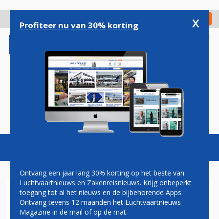
Overslaan
en
x
Digitaal Magazine
Registreer
Check in
naar
Profiteer nu van 30% korting
de
inhoud
gaan
Magazine
Podcasts
Vacatures
Toggl
naviga
Ontvang een jaar lang 30% korting op het beste van
Luchtvaartnieuws en Zakenreisnieuws. Krijg onbeperkt
toegang tot al het nieuws en de bijbehorende Apps.
TIXKETPRIJZEN
Ontvang tevens 12 maanden het Luchtvaartnieuws
Magazine in de mail of op de mat.