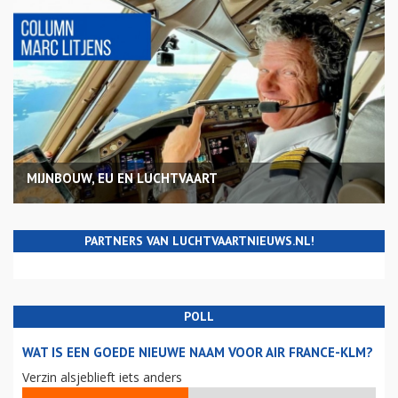
MIJNBOUW, EU EN LUCHTVAART
PARTNERS VAN LUCHTVAARTNIEUWS.NL!
POLL
WAT IS EEN GOEDE NIEUWE NAAM VOOR AIR FRANCE-KLM?
Verzin alsjeblieft iets anders