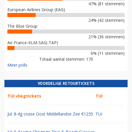
47% (81 stemmen)
European Airlines Group (EAG)
24% (42 stemmen)
The Blue Group
21% (36 stemmen)
Air-France-KLM-SAS(-TAP)
6% (11 stemmen)
Totaal aantal stemmen: 170
Meer polls
VOORDELIGE RETOURTICKETS
TUI vliegtickets
TUI
Jul: 8-dg cruise Oost Middellandse Zee €1235
TUI
Jul: 9-daagse Chogogo Dive & Beach Curacao