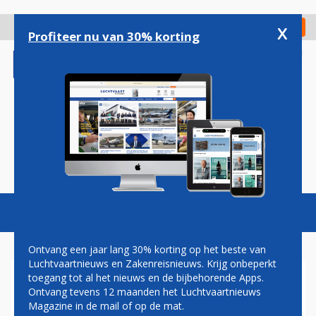
Overslaan
en
x
Digitaal Magazine
Registreer
Check in
naar
Profiteer nu van 30% korting
de
inhoud
gaan
Magazine
Podcasts
Vacatures
Toggl
naviga
Ontvang een jaar lang 30% korting op het beste van
Luchtvaartnieuws en Zakenreisnieuws. Krijg onbeperkt
toegang tot al het nieuws en de bijbehorende Apps.
VANCOUVER
Ontvang tevens 12 maanden het Luchtvaartnieuws
Magazine in de mail of op de mat.