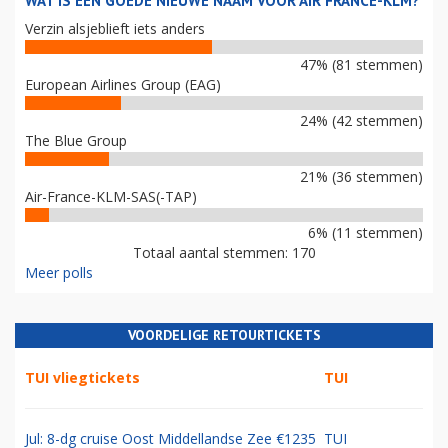
WAT IS EEN GOEDE NIEUWE NAAM VOOR AIR FRANCE-KLM?
Verzin alsjeblieft iets anders
47% (81 stemmen)
European Airlines Group (EAG)
24% (42 stemmen)
The Blue Group
21% (36 stemmen)
Air-France-KLM-SAS(-TAP)
6% (11 stemmen)
Totaal aantal stemmen: 170
Meer polls
VOORDELIGE RETOURTICKETS
TUI vliegtickets
TUI
Jul: 8-dg cruise Oost Middellandse Zee €1235
TUI