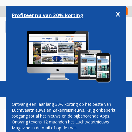
Overslaan
en
x
Digitaal Magazine
Registreer
Check in
naar
Profiteer nu van 30% korting
de
inhoud
gaan
Magazine
Podcasts
Vacatures
Toggl
naviga
Ontvang een jaar lang 30% korting op het beste van
Luchtvaartnieuws en Zakenreisnieuws. Krijg onbeperkt
toegang tot al het nieuws en de bijbehorende Apps.
VARKEN
Ontvang tevens 12 maanden het Luchtvaartnieuws
Magazine in de mail of op de mat.