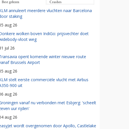
Best gelezen
Crashes
KLM annuleert meerdere vluchten naar Barcelona
door staking
05 aug 26
Donkere wolken boven IndiGo: prijsvechter doet
widebody-vloot weg
31 jul 26
Transavia opent komende winter nieuwe route
vanaf Brussels Airport
05 aug 26
KLM stelt eerste commerciële vlucht met Airbus
A350-900 uit
06 aug 26
Groningen vanaf nu verbonden met Esbjerg: 'scheelt
zeven uur rijden'
04 aug 26
easyJet wordt overgenomen door Apollo, Castlelake