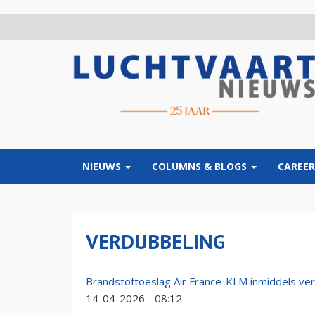
Overslaan
en
naar
de
inhoud
gaan
NIEUWS
COLUMNS & BLOGS
CAREER
VERDUBBELING
Brandstoftoeslag Air France-KLM inmiddels ver
14-04-2026 - 08:12