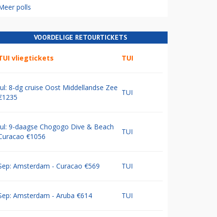
Meer polls
VOORDELIGE RETOURTICKETS
TUI vliegtickets
TUI
Jul: 8-dg cruise Oost Middellandse Zee
TUI
€1235
Jul: 9-daagse Chogogo Dive & Beach
TUI
Curacao €1056
Sep: Amsterdam - Curacao €569
TUI
Sep: Amsterdam - Aruba €614
TUI