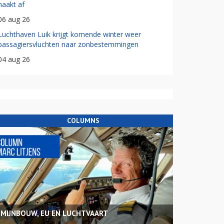
haakt af
06 aug 26
Luchthaven Luik krijgt komende winter weer
passagiersvluchten naar zonbestemmingen
04 aug 26
COLUMNS
MIJNBOUW, EU EN LUCHTVAART