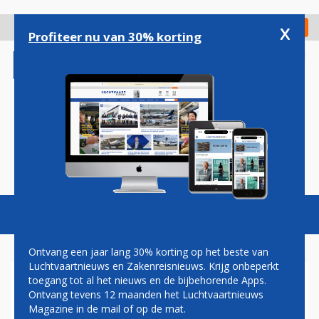
Overslaan
en
x
Digitaal Magazine
Registreer
Check in
naar
Profiteer nu van 30% korting
de
inhoud
gaan
Magazine
Podcasts
Vacatures
Toggl
naviga
Ontvang een jaar lang 30% korting op het beste van
Luchtvaartnieuws en Zakenreisnieuws. Krijg onbeperkt
toegang tot al het nieuws en de bijbehorende Apps.
VRACHTVLIEGTUIGEN
Ontvang tevens 12 maanden het Luchtvaartnieuws
Magazine in de mail of op de mat.