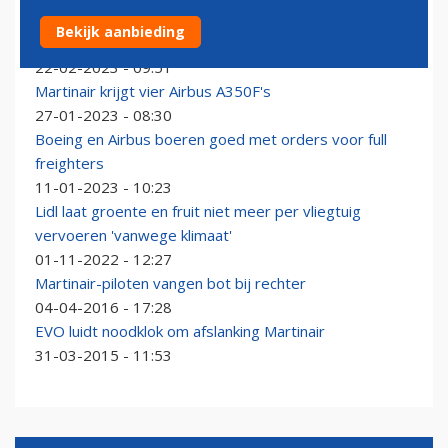
EFW en Haite willen nieuwe ombouwlijn voor A321-
Bekijk aanbieding
vrachtvliegtuigen openen
22-02-2023 - 09:51
Martinair krijgt vier Airbus A350F's
27-01-2023 - 08:30
Boeing en Airbus boeren goed met orders voor full
freighters
11-01-2023 - 10:23
Lidl laat groente en fruit niet meer per vliegtuig
vervoeren 'vanwege klimaat'
01-11-2022 - 12:27
Martinair-piloten vangen bot bij rechter
04-04-2016 - 17:28
EVO luidt noodklok om afslanking Martinair
31-03-2015 - 11:53