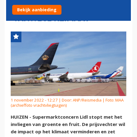
VLIEGTUIG VERVOEREN
Bekijk aanbieding
'VANWEGE KLIMAAT'
1 november 2022 - 12:27 | Door:
ANP/Reismedia
| Foto: MAA
(archieffoto vrachtvliegtuigen)
HUIZEN - Supermarktconcern Lidl stopt met het
invliegen van groente en fruit. De prijsvechter wil
de impact op het klimaat verminderen en zet