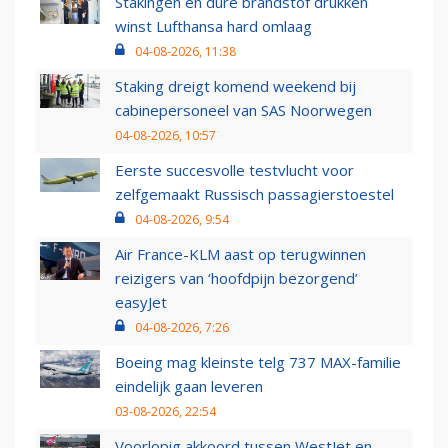
Stakingen en dure brandstof drukken
winst Lufthansa hard omlaag
04-08-2026, 11:38
Staking dreigt komend weekend bij
cabinepersoneel van SAS Noorwegen
04-08-2026, 10:57
Eerste succesvolle testvlucht voor
zelfgemaakt Russisch passagierstoestel
04-08-2026, 9:54
Air France-KLM aast op terugwinnen
reizigers van ‘hoofdpijn bezorgend’
easyJet
04-08-2026, 7:26
Boeing mag kleinste telg 737 MAX-familie
eindelijk gaan leveren
03-08-2026, 22:54
Voorlopig akkoord tussen WestJet en