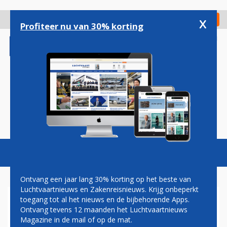
Overslaan
en
x
Digitaal Magazine
Registreer
Check in
naar
Profiteer nu van 30% korting
de
inhoud
gaan
Magazine
Podcasts
Vacatures
Toggl
naviga
Ontvang een jaar lang 30% korting op het beste van
Luchtvaartnieuws en Zakenreisnieuws. Krijg onbeperkt
toegang tot al het nieuws en de bijbehorende Apps.
LIDL LAAT GROENTE EN
Ontvang tevens 12 maanden het Luchtvaartnieuws
FRUIT NIET MEER PER
Magazine in de mail of op de mat.