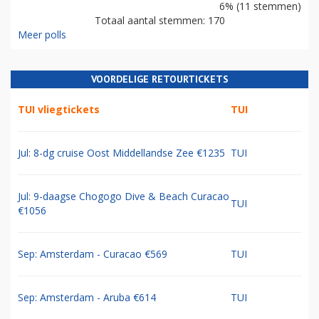
6% (11 stemmen)
Totaal aantal stemmen: 170
Meer polls
VOORDELIGE RETOURTICKETS
TUI vliegtickets
TUI
Jul: 8-dg cruise Oost Middellandse Zee €1235
TUI
Jul: 9-daagse Chogogo Dive & Beach Curacao
TUI
€1056
Sep: Amsterdam - Curacao €569
TUI
Sep: Amsterdam - Aruba €614
TUI