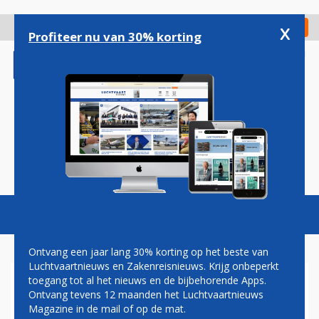
Overslaan
en
x
Digitaal Magazine
Registreer
Check in
naar
Profiteer nu van 30% korting
de
inhoud
gaan
Magazine
Podcasts
Vacatures
Toggl
naviga
Ontvang een jaar lang 30% korting op het beste van
Luchtvaartnieuws en Zakenreisnieuws. Krijg onbeperkt
toegang tot al het nieuws en de bijbehorende Apps.
ZHUKOVSKY INTERNATIONAL
Ontvang tevens 12 maanden het Luchtvaartnieuws
AIRPORT
Magazine in de mail of op de mat.