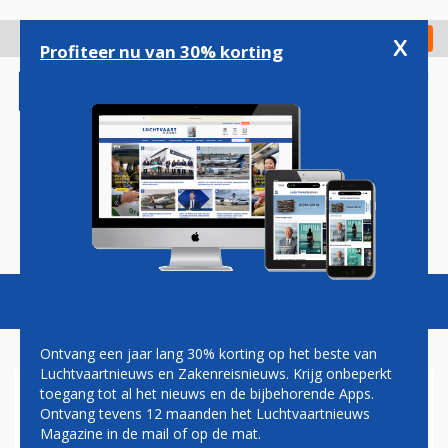
Overslaan
en
x
Digitaal Magazine
Registreer
Check in
naar
Profiteer nu van 30% korting
de
inhoud
gaan
Magazine
Podcasts
Vacatures
Toggl
naviga
Ontvang een jaar lang 30% korting op het beste van
Luchtvaartnieuws en Zakenreisnieuws. Krijg onbeperkt
toegang tot al het nieuws en de bijbehorende Apps.
PILOOT ZIJN IS HET
Ontvang tevens 12 maanden het Luchtvaartnieuws
ALLERMOOISTE BEROEP DAT
Magazine in de mail of op de mat.