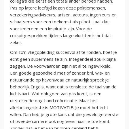
collega's die eerst een totaal ander beroep hadden.
Pas op latere leeftijd kozen deze politiemensen,
verzekeringsadviseurs, artsen, acteurs, ingenieurs en
schaatsers voor een toekomst als piloot. Laat dat
voor iedereen een inspiratie zijn. Voor de
cockpitgesprekken tijdens lange vluchten is het dat
zeker.
Om zo’n vliegopleiding succesvol af te ronden, hoef je
echt geen supermens te zijn. Integendeel zou ik bijna
zeggen. De voorwaarden zijn niet al te ingewikkeld.
Een goede gezondheid met of zonder bril, wis- en
natuurkunde op havoniveau en natuurlijk spreek je
behoorlijk Engels, want dat is tenslotte de taal van de
luchtvaart. Wat ook goed van pas komt, is een
uitstekende oog-hand coördinatie. Maar het
allerbelangrijkste is MOTIVATIE. Je moet het écht
willen. Dan heb je grote kans dat die geweldige eerste
of tweede carrière ook nog eens naar je toe komt.
Zonder dat je het van tevoren gepland hebt!