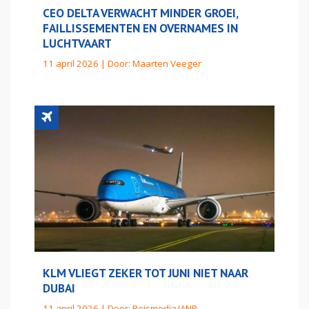
CEO DELTA VERWACHT MINDER GROEI,
FAILLISSEMENTEN EN OVERNAMES IN
LUCHTVAART
11 april 2026 | Door:
Maarten Veeger
KLM VLIEGT ZEKER TOT JUNI NIET NAAR
DUBAI
11 april 2026 | Door:
Reismedia/ANP