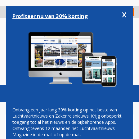
Overslaan
en
x
Digitaal Magazine
Registreer
Check in
naar
Profiteer nu van 30% korting
de
inhoud
gaan
Magazine
Podcasts
Vacatures
Toggl
naviga
Ontvang een jaar lang 30% korting op het beste van
Luchtvaartnieuws en Zakenreisnieuws. Krijg onbeperkt
toegang tot al het nieuws en de bijbehorende Apps.
CRISIS MIDDEN-OOSTEN
Ontvang tevens 12 maanden het Luchtvaartnieuws
Magazine in de mail of op de mat.