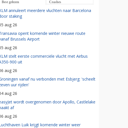
Best gelezen
Crashes
KLM annuleert meerdere vluchten naar Barcelona
door staking
05 aug 26
Transavia opent komende winter nieuwe route
vanaf Brussels Airport
05 aug 26
KLM stelt eerste commerciële vlucht met Airbus
A350-900 uit
06 aug 26
Groningen vanaf nu verbonden met Esbjerg: 'scheelt
zeven uur rijden'
04 aug 26
easyJet wordt overgenomen door Apollo, Castlelake
haakt af
06 aug 26
Luchthaven Luik krijgt komende winter weer