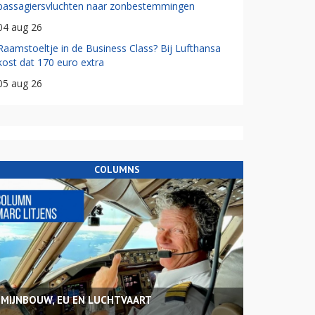
passagiersvluchten naar zonbestemmingen
04 aug 26
Raamstoeltje in de Business Class? Bij Lufthansa
kost dat 170 euro extra
05 aug 26
COLUMNS
MIJNBOUW, EU EN LUCHTVAART