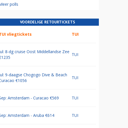
Meer polls
VOORDELIGE RETOURTICKETS
TUI vliegtickets
TUI
Jul: 8-dg cruise Oost Middellandse Zee
TUI
€1235
Jul: 9-daagse Chogogo Dive & Beach
TUI
Curacao €1056
Sep: Amsterdam - Curacao €569
TUI
Sep: Amsterdam - Aruba €614
TUI