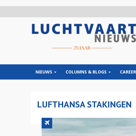
Overslaan
en
naar
de
inhoud
gaan
NIEUWS
COLUMNS & BLOGS
CAREER
LUFTHANSA STAKINGEN