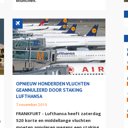
München.
OPNIEUW HONDERDEN VLUCHTEN
GEANNULEERD DOOR STAKING
LUFTHANSA
7 november 2015
FRANKFURT - Lufthansa heeft zaterdag
520 korte en middellange vluchten
n
moeten annuleren wegens een staking