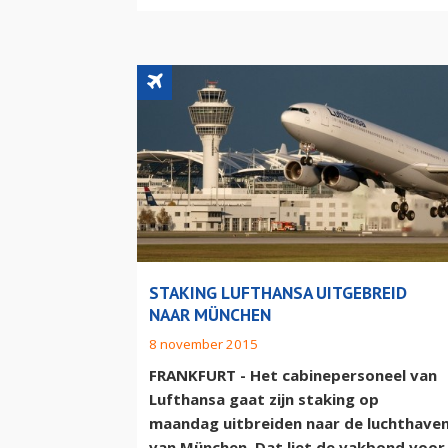
STAKING LUFTHANSA UITGEBREID
NAAR MÜNCHEN
8 november 2015
FRANKFURT - Het cabinepersoneel van
Lufthansa gaat zijn staking op
maandag uitbreiden naar de luchthave
van München. Dat liet de vakbond voor