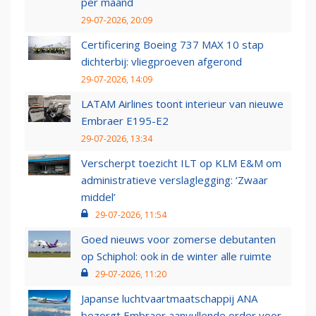
per maand
29-07-2026, 20:09
Certificering Boeing 737 MAX 10 stap
dichterbij: vliegproeven afgerond
29-07-2026, 14:09
LATAM Airlines toont interieur van nieuwe
Embraer E195-E2
29-07-2026, 13:34
Verscherpt toezicht ILT op KLM E&M om
administratieve verslaglegging: ‘Zwaar
middel’
29-07-2026, 11:54
Goed nieuws voor zomerse debutanten
op Schiphol: ook in de winter alle ruimte
29-07-2026, 11:20
Japanse luchtvaartmaatschappij ANA
bezorgt Embraer aanvullende order voor