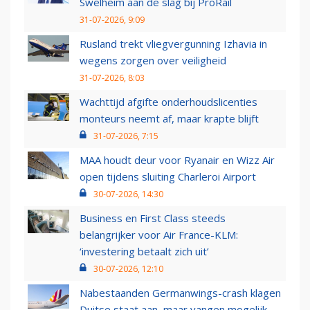
Swelheim aan de slag bij ProRail
31-07-2026, 9:09
Rusland trekt vliegvergunning Izhavia in
wegens zorgen over veiligheid
31-07-2026, 8:03
Wachttijd afgifte onderhoudslicenties
monteurs neemt af, maar krapte blijft
31-07-2026, 7:15
MAA houdt deur voor Ryanair en Wizz Air
open tijdens sluiting Charleroi Airport
30-07-2026, 14:30
Business en First Class steeds
belangrijker voor Air France-KLM:
‘investering betaalt zich uit’
30-07-2026, 12:10
Nabestaanden Germanwings-crash klagen
Duitse staat aan, maar vangen mogelijk