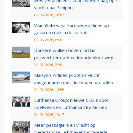
WestJet annuleert voor tweede dag op rij
vlucht naar Schiphol
03-08-2026, 10:02
VisionSafe wijst Europese airlines op
gevaren rook in de cockpit
01-08-2026, 8:00
Donkere wolken boven IndiGo:
prijsvechter doet widebody-vloot weg
31-07-2026, 22:01
Malaysia Airlines-piloot na vlucht
aangehouden met duizenden xtc-pillen
31-07-2026, 13:55
Lufthansa Group: nieuwe CEO’s voor
Edelweiss en Lufthansa City Airlines
31-07-2026, 13:17
Meer passagiers en vracht op
Nederlandse luchthavens in tweede