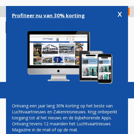
Overslaan
en
x
Digitaal Magazine
Registreer
Check in
naar
Profiteer nu van 30% korting
de
inhoud
gaan
Magazine
Podcasts
Vacatures
Toggl
naviga
Ontvang een jaar lang 30% korting op het beste van
Luchtvaartnieuws en Zakenreisnieuws. Krijg onbeperkt
toegang tot al het nieuws en de bijbehorende Apps.
LUFTHANSA: ZATERDAG
Ontvang tevens 12 maanden het Luchtvaartnieuws
MINDER GEVOLGEN DOOR
Magazine in de mail of op de mat.