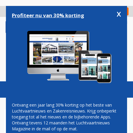
Overslaan
en
x
Digitaal Magazine
Registreer
Check in
naar
Profiteer nu van 30% korting
de
inhoud
gaan
Magazine
Podcasts
Vacatures
Toggl
naviga
Ontvang een jaar lang 30% korting op het beste van
Luchtvaartnieuws en Zakenreisnieuws. Krijg onbeperkt
toegang tot al het nieuws en de bijbehorende Apps.
PILOTENSTAKING
Ontvang tevens 12 maanden het Luchtvaartnieuws
Magazine in de mail of op de mat.