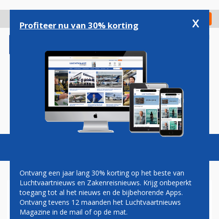
Overslaan
en
x
Digitaal Magazine
Registreer
Check in
naar
Profiteer nu van 30% korting
de
inhoud
gaan
Magazine
Podcasts
Vacatures
Toggl
naviga
Ontvang een jaar lang 30% korting op het beste van
Luchtvaartnieuws en Zakenreisnieuws. Krijg onbeperkt
toegang tot al het nieuws en de bijbehorende Apps.
LUFTHANSA: NOG DIT JAAR
Ontvang tevens 12 maanden het Luchtvaartnieuws
AKKOORD MET PILOTEN
Magazine in de mail of op de mat.