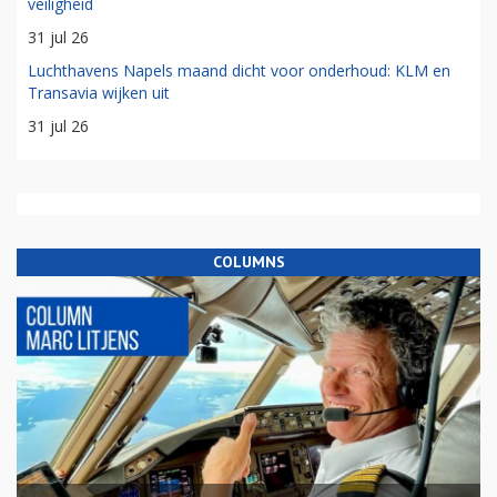
veiligheid
31 jul 26
Luchthavens Napels maand dicht voor onderhoud: KLM en
Transavia wijken uit
31 jul 26
COLUMNS