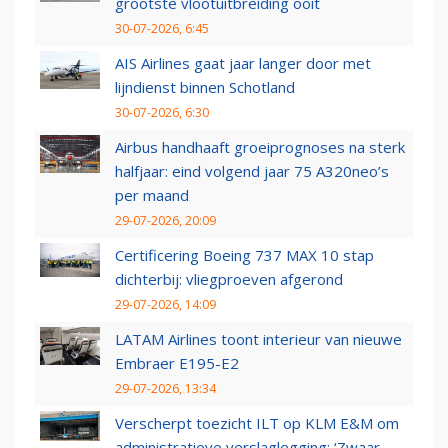
grootste vlootuitbreiding ooit
30-07-2026, 6:45
AIS Airlines gaat jaar langer door met
lijndienst binnen Schotland
30-07-2026, 6:30
Airbus handhaaft groeiprognoses na sterk
halfjaar: eind volgend jaar 75 A320neo’s
per maand
29-07-2026, 20:09
Certificering Boeing 737 MAX 10 stap
dichterbij: vliegproeven afgerond
29-07-2026, 14:09
LATAM Airlines toont interieur van nieuwe
Embraer E195-E2
29-07-2026, 13:34
Verscherpt toezicht ILT op KLM E&M om
administratieve verslaglegging: ‘Zwaar