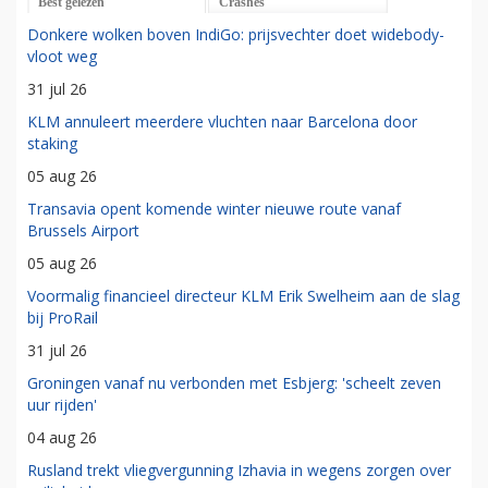
Best gelezen
Crashes
Donkere wolken boven IndiGo: prijsvechter doet widebody-
vloot weg
31 jul 26
KLM annuleert meerdere vluchten naar Barcelona door
staking
05 aug 26
Transavia opent komende winter nieuwe route vanaf
Brussels Airport
05 aug 26
Voormalig financieel directeur KLM Erik Swelheim aan de slag
bij ProRail
31 jul 26
Groningen vanaf nu verbonden met Esbjerg: 'scheelt zeven
uur rijden'
04 aug 26
Rusland trekt vliegvergunning Izhavia in wegens zorgen over