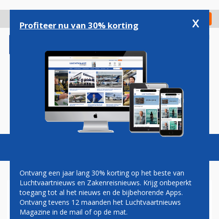
Overslaan
en
x
Digitaal Magazine
Registreer
Check in
naar
Profiteer nu van 30% korting
de
inhoud
gaan
Magazine
Podcasts
Vacatures
Toggl
naviga
Ontvang een jaar lang 30% korting op het beste van
Luchtvaartnieuws en Zakenreisnieuws. Krijg onbeperkt
toegang tot al het nieuws en de bijbehorende Apps.
SPOHR
Ontvang tevens 12 maanden het Luchtvaartnieuws
Magazine in de mail of op de mat.