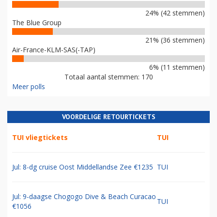
24% (42 stemmen)
The Blue Group
21% (36 stemmen)
Air-France-KLM-SAS(-TAP)
6% (11 stemmen)
Totaal aantal stemmen: 170
Meer polls
VOORDELIGE RETOURTICKETS
TUI vliegtickets
TUI
Jul: 8-dg cruise Oost Middellandse Zee €1235
TUI
Jul: 9-daagse Chogogo Dive & Beach Curacao
TUI
€1056