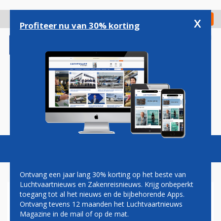
Overslaan
en
x
Digitaal Magazine
Registreer
Check in
naar
Profiteer nu van 30% korting
de
inhoud
gaan
Magazine
Podcasts
Vacatures
Toggl
naviga
Ontvang een jaar lang 30% korting op het beste van
Luchtvaartnieuws en Zakenreisnieuws. Krijg onbeperkt
toegang tot al het nieuws en de bijbehorende Apps.
KORTE VLUCHTEN VOOR 20
Ontvang tevens 12 maanden het Luchtvaartnieuws
MINUTEN TIJDWINST: OOK
Magazine in de mail of op de mat.