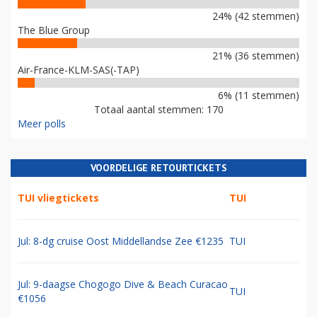
24% (42 stemmen)
The Blue Group
21% (36 stemmen)
Air-France-KLM-SAS(-TAP)
6% (11 stemmen)
Totaal aantal stemmen: 170
Meer polls
VOORDELIGE RETOURTICKETS
TUI vliegtickets
TUI
Jul: 8-dg cruise Oost Middellandse Zee €1235
TUI
Jul: 9-daagse Chogogo Dive & Beach Curacao
TUI
€1056