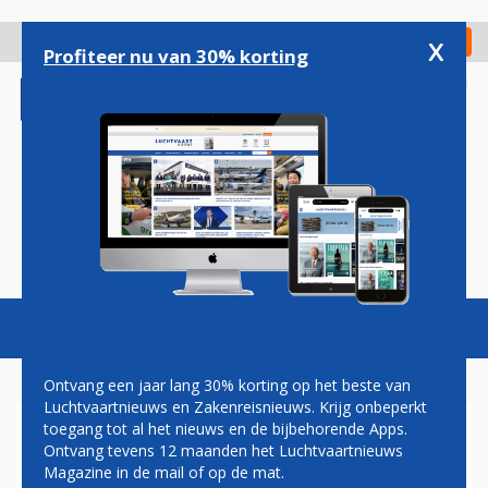
Overslaan
en
x
Digitaal Magazine
Registreer
Check in
naar
Profiteer nu van 30% korting
de
inhoud
gaan
Magazine
Podcasts
Vacatures
Toggl
naviga
Ontvang een jaar lang 30% korting op het beste van
Luchtvaartnieuws en Zakenreisnieuws. Krijg onbeperkt
toegang tot al het nieuws en de bijbehorende Apps.
VLIEGTUIG MAAKT
Ontvang tevens 12 maanden het Luchtvaartnieuws
VOORZORGSLANDING OP
Magazine in de mail of op de mat.