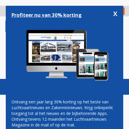
Overslaan
en
x
Digitaal Magazine
Registreer
Check in
naar
Profiteer nu van 30% korting
de
inhoud
gaan
Magazine
Podcasts
Vacatures
Toggl
naviga
Ontvang een jaar lang 30% korting op het beste van
Luchtvaartnieuws en Zakenreisnieuws. Krijg onbeperkt
toegang tot al het nieuws en de bijbehorende Apps.
VLIEGVELD TERLET IN MEI
Ontvang tevens 12 maanden het Luchtvaartnieuws
DECOR VAN NK
Magazine in de mail of op de mat.