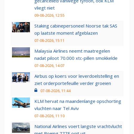
gecancelled vanwege tyfoon, ook KLM
vliegt niet
09-08-2026, 12:55
Staking cabinepersoneel Noorse tak SAS
op laatste moment afgeblazen
07-08-2026, 15:11
Malaysia Airlines neemt maatregelen
nadat piloot 70.000 xtc-pillen smokkelde
07-08-2026, 14:07
Airbus op koers voor leverdoelstelling en
ziet orderportefeuille verder groeien
07-08-2026, 11:44
KLM hervat na maandenlange opschorting
vluchten naar Tel Aviv
07-08-2026, 11:10
National Airlines voert langste vrachtvlucht
met Boeing 777F ooit uit