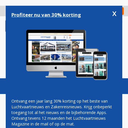
Overslaan
en
x
Digitaal Magazine
Registreer
Check in
naar
Profiteer nu van 30% korting
de
inhoud
gaan
Magazine
Podcasts
Vacatures
Toggl
naviga
Ontvang een jaar lang 30% korting op het beste van
Luchtvaartnieuws en Zakenreisnieuws. Krijg onbeperkt
toegang tot al het nieuws en de bijbehorende Apps.
BRUSSELS AIRLINES KRIJGT
Ontvang tevens 12 maanden het Luchtvaartnieuws
MET FILIP AERTS WEER EEN
Magazine in de mail of op de mat.