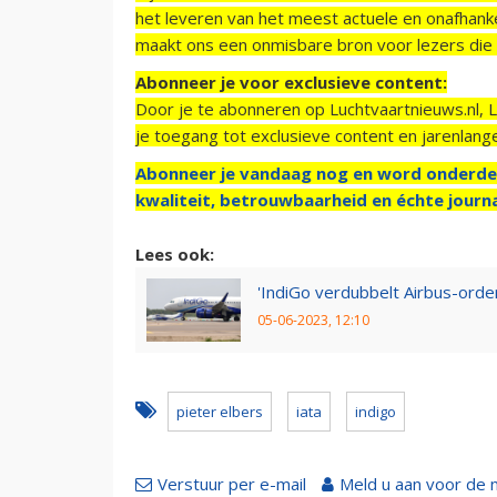
het leveren van het meest actuele en onafhankel
maakt ons een onmisbare bron voor lezers die g
Abonneer je voor exclusieve content:
Door je te abonneren op Luchtvaartnieuws.nl, 
je toegang tot exclusieve content en jarenlang
Abonneer je vandaag nog en word onderde
kwaliteit, betrouwbaarheid en échte journa
Lees ook:
'IndiGo verdubbelt Airbus-order
05-06-2023, 12:10
pieter elbers
iata
indigo
Verstuur per e-mail
Meld u aan voor de 