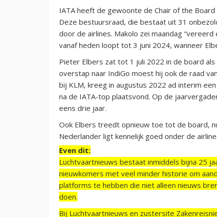
IATA heeft de gewoonte de Chair of the Board 
Deze bestuursraad, die bestaat uit 31 onbezol
door de airlines. Makolo zei maandag “vereerd 
vanaf heden loopt tot 3 juni 2024, wanneer Elb
Pieter Elbers zat tot 1 juli 2022 in de board 
overstap naar IndiGo moest hij ook de raad van
bij KLM, kreeg in augustus 2022 ad interim een
na de IATA-top plaatsvond. Op de jaarvergaderin
eens drie jaar.
Ook Elbers treedt opnieuw toe tot de board, n
Nederlander ligt kennelijk goed onder de airlin
Even dit:
Luchtvaartnieuws bestaat inmiddels bijna 25 jaa
nieuwkomers met veel minder historie om aand
platforms te hebben die niet alleen nieuws bre
doen.
Bij Luchtvaartnieuws en zustersite Zakenreisn