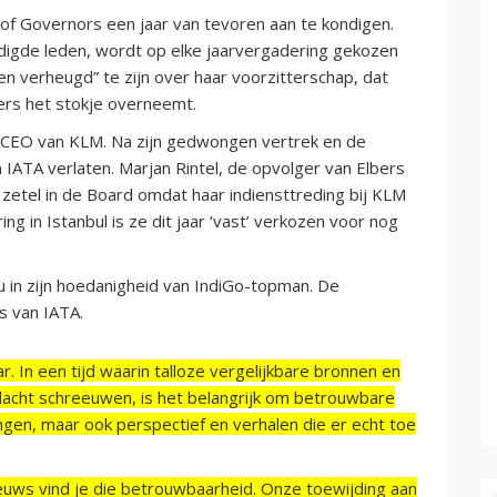
of Governors een jaar van tevoren aan te kondigen.
digde leden, wordt op elke jaarvergadering gekozen
en verheugd” te zijn over haar voorzitterschap, dat
ers het stokje overneemt.
als CEO van KLM. Na zijn gedwongen vertrek en de
 IATA verlaten. Marjan Rintel, de opvolger van Elbers
 zetel in de Board omdat haar indiensttreding bij KLM
g in Istanbul is ze dit jaar ‘vast’ verkozen voor nog
u in zijn hoedanigheid van IndiGo-topman. De
es van IATA.
r. In een tijd waarin talloze vergelijkbare bronnen en
acht schreeuwen, is het belangrijk om betrouwbare
ngen, maar ook perspectief en verhalen die er echt toe
ieuws vind je die betrouwbaarheid. Onze toewijding aan