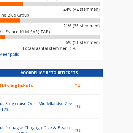
24% (42 stemmen)
The Blue Group
21% (36 stemmen)
Air-France-KLM-SAS(-TAP)
6% (11 stemmen)
Totaal aantal stemmen: 170
Meer polls
VOORDELIGE RETOURTICKETS
TUI vliegtickets
TUI
Jul: 8-dg cruise Oost Middellandse Zee
TUI
€1235
Jul: 9-daagse Chogogo Dive & Beach
TUI