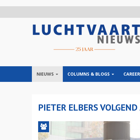
Overslaan
en
naar
de
inhoud
gaan
NIEUWS
COLUMNS & BLOGS
CAREER
PIETER ELBERS VOLGEND