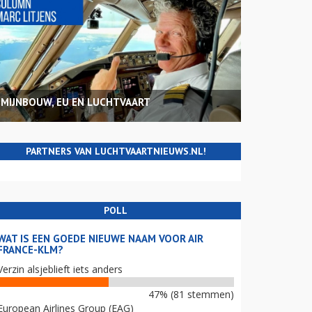
MIJNBOUW, EU EN LUCHTVAART
PARTNERS VAN LUCHTVAARTNIEUWS.NL!
POLL
WAT IS EEN GOEDE NIEUWE NAAM VOOR AIR
FRANCE-KLM?
Verzin alsjeblieft iets anders
47% (81 stemmen)
European Airlines Group (EAG)