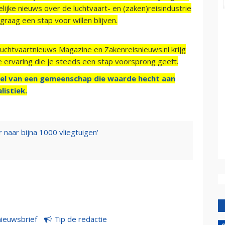
ijke nieuws over de luchtvaart- en (zaken)reisindustrie
raag een stap voor willen blijven.
Luchtvaartnieuws Magazine en Zakenreisnieuws.nl krijg
e ervaring die je steeds een stap voorsprong geeft.
el van een gemeenschap die waarde hecht aan
listiek.
 naar bijna 1000 vliegtuigen'
nieuwsbrief
Tip de redactie