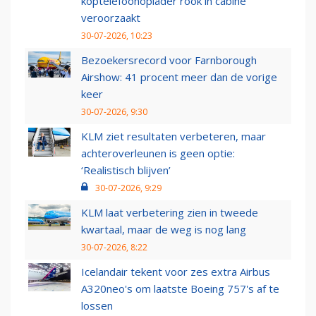
koptelefoonoplader rook in cabine
veroorzaakt
30-07-2026, 10:23
Bezoekersrecord voor Farnborough
Airshow: 41 procent meer dan de vorige
keer
30-07-2026, 9:30
KLM ziet resultaten verbeteren, maar
achteroverleunen is geen optie:
‘Realistisch blijven’
30-07-2026, 9:29
KLM laat verbetering zien in tweede
kwartaal, maar de weg is nog lang
30-07-2026, 8:22
Icelandair tekent voor zes extra Airbus
A320neo's om laatste Boeing 757's af te
lossen