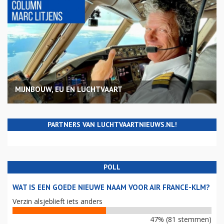
MIJNBOUW, EU EN LUCHTVAART
PARTNERS VAN LUCHTVAARTNIEUWS.NL!
POLL
WAT IS EEN GOEDE NIEUWE NAAM VOOR AIR FRANCE-KLM?
Verzin alsjeblieft iets anders
47% (81 stemmen)