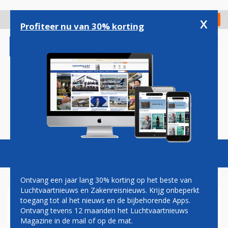
Overslaan
en
x
Digitaal Magazine
Registreer
Check in
naar
Profiteer nu van 30% korting
de
inhoud
gaan
Magazine
Podcasts
Vacatures
Toggl
naviga
Ontvang een jaar lang 30% korting op het beste van
Luchtvaartnieuws en Zakenreisnieuws. Krijg onbeperkt
toegang tot al het nieuws en de bijbehorende Apps.
AANDEEL ROLLS-ROYCE
Ontvang tevens 12 maanden het Luchtvaartnieuws
STIJGT FORS
Magazine in de mail of op de mat.