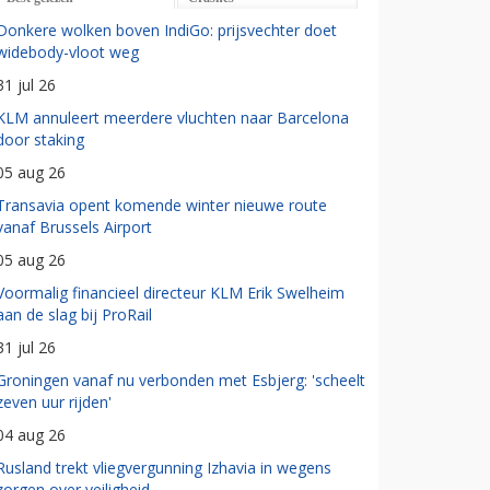
Donkere wolken boven IndiGo: prijsvechter doet
widebody-vloot weg
31 jul 26
KLM annuleert meerdere vluchten naar Barcelona
door staking
05 aug 26
Transavia opent komende winter nieuwe route
vanaf Brussels Airport
05 aug 26
Voormalig financieel directeur KLM Erik Swelheim
aan de slag bij ProRail
31 jul 26
Groningen vanaf nu verbonden met Esbjerg: 'scheelt
zeven uur rijden'
04 aug 26
Rusland trekt vliegvergunning Izhavia in wegens
zorgen over veiligheid