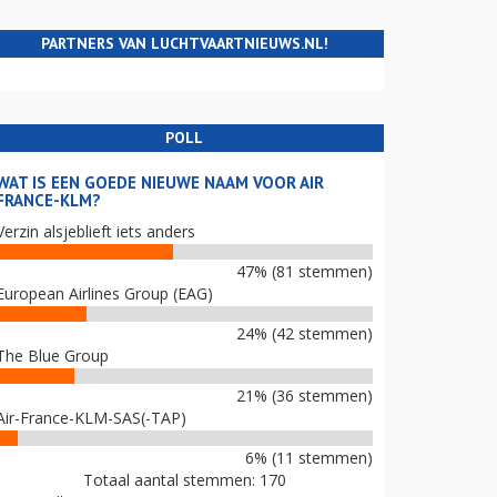
PARTNERS VAN LUCHTVAARTNIEUWS.NL!
POLL
WAT IS EEN GOEDE NIEUWE NAAM VOOR AIR
FRANCE-KLM?
Verzin alsjeblieft iets anders
47% (81 stemmen)
European Airlines Group (EAG)
24% (42 stemmen)
The Blue Group
21% (36 stemmen)
Air-France-KLM-SAS(-TAP)
6% (11 stemmen)
Totaal aantal stemmen: 170