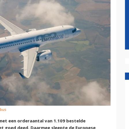
rbus
met een orderaantal van 1.109 bestelde
 het goed deed. Daarmee sleepte de Europese