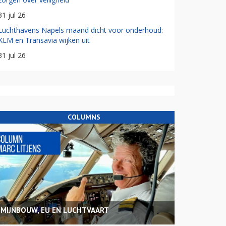
31 jul 26
Luchthavens Napels maand dicht voor onderhoud:
KLM en Transavia wijken uit
31 jul 26
COLUMNS
MIJNBOUW, EU EN LUCHTVAART