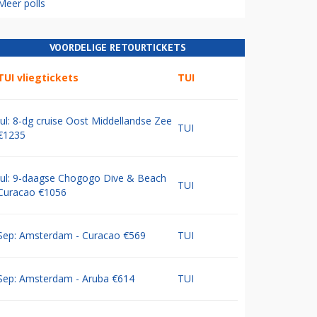
Meer polls
VOORDELIGE RETOURTICKETS
TUI vliegtickets
TUI
Jul: 8-dg cruise Oost Middellandse Zee
TUI
€1235
Jul: 9-daagse Chogogo Dive & Beach
TUI
Curacao €1056
Sep: Amsterdam - Curacao €569
TUI
Sep: Amsterdam - Aruba €614
TUI