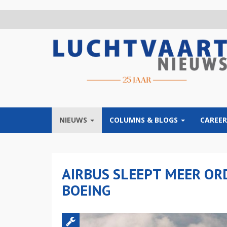
Overslaan
en
naar
de
inhoud
gaan
NIEUWS
COLUMNS & BLOGS
CAREER
AIRBUS SLEEPT MEER OR
BOEING