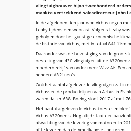
vliegtuigbouwer bijna tweehonderd orders
maakte vertrekkend salesdirecteur John 
In de afgelopen tien jaar won Airbus negen meer
Leahy tijdens een webcast. Volgens Leahy was
geholpen door het gunstige economische klima
de historie van Airbus, met in totaal 841 ‘firm o
Daaronder was de bevestiging van de grootste v
bestelling van 430 vliegtuigen uit de A320neo-
moederbedrijf van onder meer Wizz Air. Een an
honderd A321neo’s.
Ook het aantal afgeleverde vliegtuigen zat in de
Airbussen de productielijnen van Airbus in Frank
waren dat er 688. Boeing sloot 2017 af met 76
Het aantal afgeleverde Airbus-toestellen ble
Airbus A320neo's. Nog altijd staat een aanzienli
afwachting van de levering van motoren. In 20
af te leveren dan de Amerikaanse concurrent.