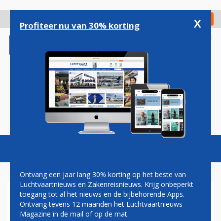
Overslaan
en
x
Digitaal Magazine
Registreer
Check in
naar
Profiteer nu van 30% korting
de
inhoud
gaan
Magazine
Podcasts
Vacatures
Toggl
naviga
Ontvang een jaar lang 30% korting op het beste van
Luchtvaartnieuws en Zakenreisnieuws. Krijg onbeperkt
toegang tot al het nieuws en de bijbehorende Apps.
AMERIKAANSE REKENKAMER
Ontvang tevens 12 maanden het Luchtvaartnieuws
WIL REM OP JSF-PROJECT
Magazine in de mail of op de mat.